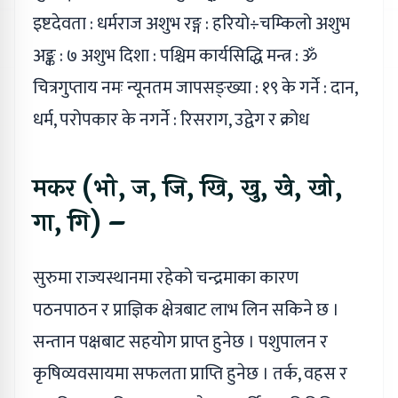
इष्टदेवता : धर्मराज अशुभ रङ्ग : हरियो÷चम्किलो अशुभ
अङ्क : ७ अशुभ दिशा : पश्चिम कार्यसिद्धि मन्त्र : ॐ
चित्रगुप्ताय नमः न्यूनतम जापसङ्ख्या : १९ के गर्ने : दान,
धर्म, परोपकार के नगर्ने : रिसराग, उद्वेग र क्रोध
मकर (भो, ज, जि, खि, खु, खे, खो,
गा, गि) –
सुरुमा राज्यस्थानमा रहेको चन्द्रमाका कारण
पठनपाठन र प्राज्ञिक क्षेत्रबाट लाभ लिन सकिने छ ।
सन्तान पक्षबाट सहयोग प्राप्त हुनेछ । पशुपालन र
कृषिव्यवसायमा सफलता प्राप्ति हुनेछ । तर्क, वहस र