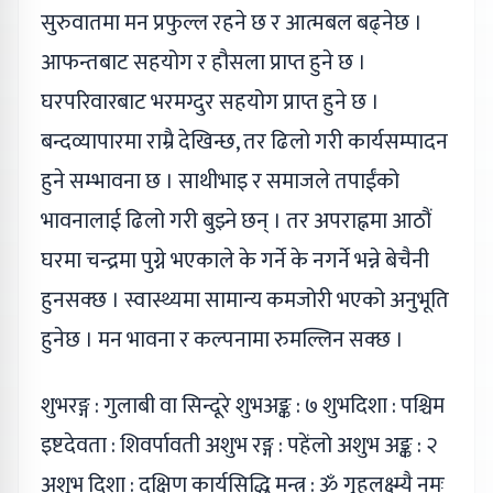
सुरुवातमा मन प्रफुल्ल रहने छ र आत्मबल बढ्नेछ ।
आफन्तबाट सहयोग र हौसला प्राप्त हुने छ ।
घरपरिवारबाट भरमग्दुर सहयोग प्राप्त हुने छ ।
बन्दव्यापारमा राम्रै देखिन्छ, तर ढिलो गरी कार्यसम्पादन
हुने सम्भावना छ । साथीभाइ र समाजले तपाईंको
भावनालाई ढिलो गरी बुझ्ने छन् । तर अपराह्नमा आठौं
घरमा चन्द्रमा पुग्ने भएकाले के गर्ने के नगर्ने भन्ने बेचैनी
हुनसक्छ । स्वास्थ्यमा सामान्य कमजोरी भएको अनुभूति
हुनेछ । मन भावना र कल्पनामा रुमल्लिन सक्छ ।
शुभरङ्ग : गुलाबी वा सिन्दूरे शुभअङ्क : ७ शुभदिशा : पश्चिम
इष्टदेवता : शिवर्पावती अशुभ रङ्ग : पहेंलो अशुभ अङ्क : २
अशुभ दिशा : दक्षिण कार्यसिद्धि मन्त्र : ॐ गृहलक्ष्म्यै नमः