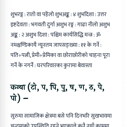
शुभरङ्ग : रातो वा पहेंलो शुभअङ्क : ४ शुभदिशा : उत्तर
इष्टदेवता : भगवती दुर्गा अशुभ रङ्ग : गाढा नीलो अशुभ
अङ्क : २ अशुभ दिशा : पश्चिम कार्यसिद्धि मन्त्र : ॐ
नमश्चण्डिकायै न्यूनतम जापसङ्ख्या : ११ के गर्ने :
पति÷पत्नी, प्रेमी÷प्रेमिका वा छोराछोरीको चाहना पूरा
गर्ने के नगर्ने : घरपरिवारका कुरामा बेवास्ता
कन्या (टो, प, पि, पु, ष, ण, ठ, पे,
पो) –
सुरुमा सामाजिक क्षेत्रमा बसे पनि दिनभरि सुखभावमा
चन्द्रमाको उपस्थिति रहने भएकाले कुनै नयाँ काममा