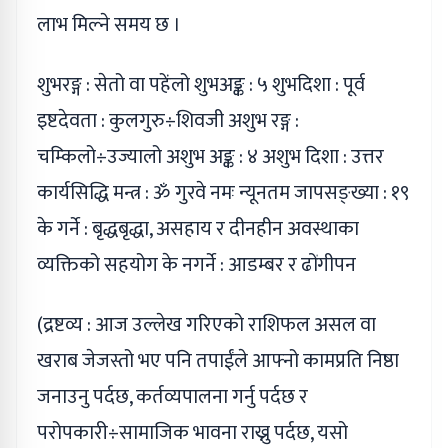
लाभ मिल्ने समय छ ।
शुभरङ्ग : सेतो वा पहेंलो शुभअङ्क : ५ शुभदिशा : पूर्व
इष्टदेवता : कुलगुरु÷शिवजी अशुभ रङ्ग :
चम्किलो÷उज्यालो अशुभ अङ्क : ४ अशुभ दिशा : उत्तर
कार्यसिद्धि मन्त्र : ॐ गुरवे नमः न्यूनतम जापसङ्ख्या : १९
के गर्ने : बृद्धबृद्धा, असहाय र दीनहीन अवस्थाका
व्यक्तिको सहयोग के नगर्ने : आडम्बर र ढोंगीपन
(द्रष्टव्य : आज उल्लेख गरिएको राशिफल असल वा
खराब जेजस्तो भए पनि तपाईंले आफ्नो कामप्रति निष्ठा
जनाउनु पर्दछ, कर्तव्यपालना गर्नु पर्दछ र
परोपकारी÷सामाजिक भावना राख्नु पर्दछ, यसो