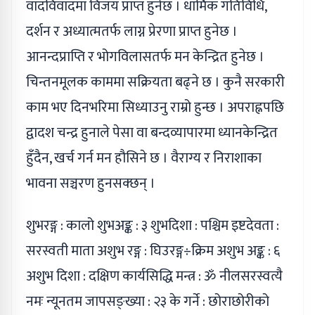
वादविवादमा विजय प्राप्त हुनेछ । धार्मिक गतिविधि,
दर्शन र अध्यात्मतर्फ लाग्न प्रेरणा प्राप्त हुनेछ ।
आनन्दप्राप्ति र भोगविलासतर्फ मन केन्द्रित हुनेछ ।
चिन्तनमूलक काममा सक्रियता बढ्ने छ । कुनै सरकारी
काम भए दिनभरिमा सिध्याउनु राम्रो हुन्छ । अपराह्नपछि
द्वादश चन्द्र हुनाले पेसा वा बन्दव्यापारमा ध्यानकेन्द्रित
हुँदैन, खर्च गर्न मन हौसिने छ । वैराग्य र निराशाका
भावना सञ्चरण हुनसक्छन् ।
शुभरङ्ग : कालो शुभअङ्क : ३ शुभदिशा : पश्चिम इष्टदेवता :
सरस्वती माता अशुभ रङ्ग : घिउरङ्ग÷क्रिम अशुभ अङ्क : ६
अशुभ दिशा : दक्षिण कार्यसिद्धि मन्त्र : ॐ नीलसरस्वत्यै
नमः न्यूनतम जापसङ्ख्या : २३ के गर्ने : छोराछोरीको