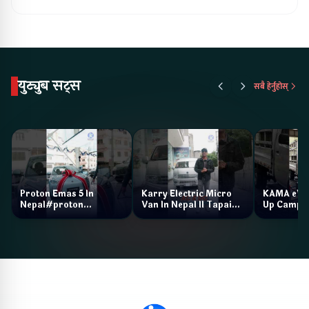
युट्युब सट्स
सबै हेर्नुहोस्
Proton Emas 5 In
Karry Electric Micro
KAMA eV F
Nepal#proton
Van In Nepal II Tapaiko
Up Camp
#protonemas5#protonnepal#evcarnepal
Bazar II Jankari
@ProtonNepal
Kendra