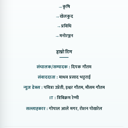
→
कृषि
→
खेलकुद
→
प्रविधि
→
मनोरञ्जन
हाम्रो टिम
संचालक/सम्पादक :
दिपक गौतम
संवाददाता :
माधव प्रसाद भट्टराई
न्युज डेक्स :
पवित्रा उप्रेती, इश्वर गौतम, मौसम गौतम
IT :
त्रिबिक्रम रेग्मी
सल्लाहकार :
गोपाल आले मगर, रोशन पोखरेल