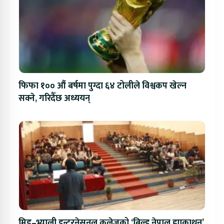
फिफा १०० औं बर्षमा पुग्दा ६४ टोलीले विश्वकप खेल्न
सक्ने, गरिदैँछ अध्ययन्
मिड–भ्याली इन्टरनेसनल कलेजको ‘बिल्ड नेपाल ह्याकाथन’