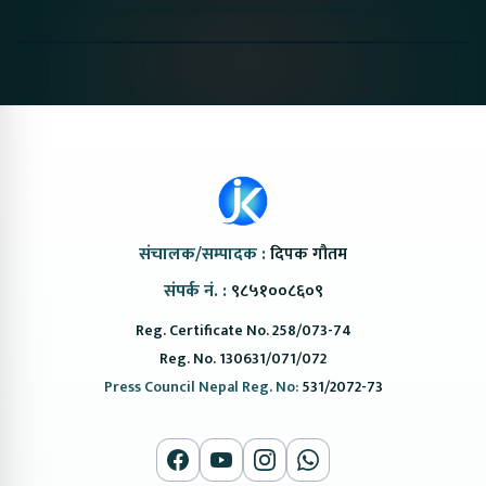
Proton Emas 5 In
Karry Electric Micro
KAMA eV F
Nepal#proton
Van In Nepal II Tapaiko
Up Camp
#protonemas5#protonnepal#evcarnepal
Bazar II Jankari
@ProtonNepal
Kendra
संचालक/सम्पादक :
दिपक गौतम
संपर्क नं. :
९८५१००८६०९
Reg. Certificate No. 258/073-74
Reg. No. 130631/071/072
Press Council Nepal Reg. No:
531/2072-73