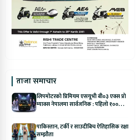
ताजा समाचार
लिपमोटरको प्रिमियम एसयूभी बी०३ एक्स प्रो
म्याक्स नेपालमा सार्वजनिक : पहिलो १००
ग्राहकलाई रु. ४४.९९ लाखको विशेष अफर
पाकिस्तान, टर्की र साउदीबिच ऐतिहासिक रक्षा
सम्झौता