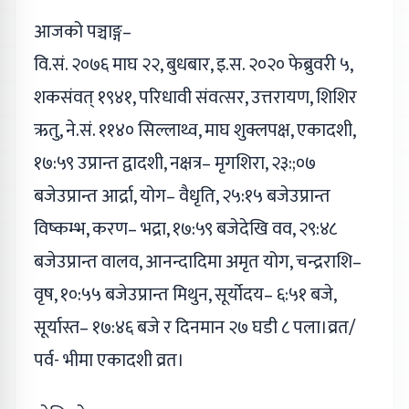
आजको पञ्चाङ्ग–
वि.सं. २०७६ माघ २२, बुधबार, इ.स. २०२० फेब्रुवरी ५,
शकसंवत् १९४१, परिधावी संवत्सर, उत्तरायण, शिशिर
ऋतु, ने.सं. ११४० सिल्लाथ्व, माघ शुक्लपक्ष, एकादशी,
१७:५९ उप्रान्त द्वादशी, नक्षत्र– मृगशिरा, २३:;०७
बजेउप्रान्त आर्द्रा, योग– वैधृति, २५:१५ बजेउप्रान्त
विष्कम्भ, करण– भद्रा, १७:५९ बजेदेखि वव, २९:४८
बजेउप्रान्त वालव, आनन्दादिमा अमृत योग, चन्द्रराशि–
वृष, १०:५५ बजेउप्रान्त मिथुन, सूर्योदय– ६:५१ बजे,
सूर्यास्त– १७:४६ बजे र दिनमान २७ घडी ८ पला।व्रत/
पर्व- भीमा एकादशी व्रत।