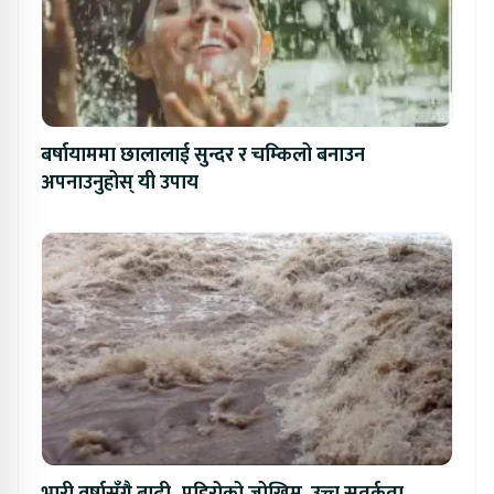
बर्षायाममा छालालाई सुन्दर र चम्किलो बनाउन
अपनाउनुहोस् यी उपाय
भारी वर्षासँगै बाढी–पहिरोको जोखिम, उच्च सतर्कता