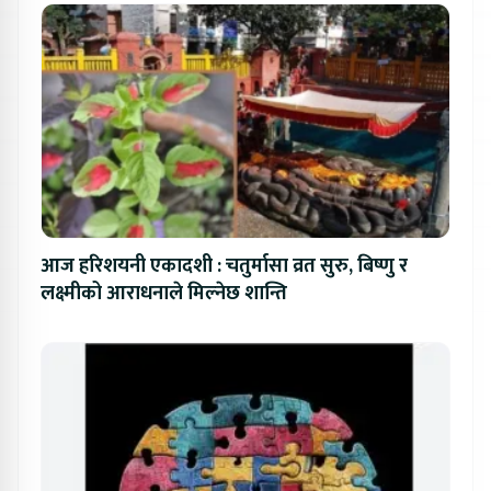
आज हरिशयनी एकादशी : चतुर्मासा व्रत सुरु, बिष्णु र
लक्ष्मीको आराधनाले मिल्नेछ शान्ति