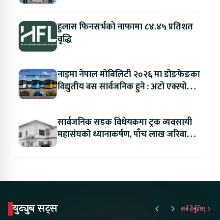
हुलास फिनसर्भको नाफामा ८४.४५ प्रतिशत
वृद्धि
नाइमा नेपाल मोबिलिटी २०२६ मा डोङफेङका
विद्युतीय बस सार्वजनिक हुने : अटो एक्स्पोमा
बुकिङ गर्दा विशेष छुट
सार्वजनिक सडक विधेयकमा ट्रक व्यवसायी
महासंघको ध्यानाकर्षण, पाँच लाख जरिवाना
संशोधन गर्न माग
युट्युब सट्स
सबै हेर्नुहोस्