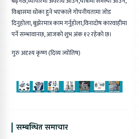
बढ्नेछ,व्यापारमा अवरोध आउने,यात्रामा समस्या आउने,
विश्वासमा धोका हुने भएकाले गोपनीयतामा जोड
दिनुहोला, बुझेरमात्र काम गर्नुहोला,विनादोष कारवाहीमा
पर्ने सम्भावानछ, आजको शुभ अंक १२ रहेको छ।
गुरु अदृश्य कृष्ण (दिव्य ज्योतिष)
सम्बन्धित समाचार