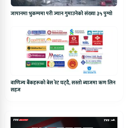
जापानमा भुकम्पमा परी ज्यान गुमाउनेको संख्या ३५ पुग्यो
वाणिज्य बैंकहरूको बेस रेट घट्दै, सस्तो ब्याजमा ऋण लिन
सहज