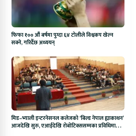
फिफा १०० औं बर्षमा पुग्दा ६४ टोलीले विश्वकप खेल्न
सक्ने, गरिदैँछ अध्ययन्
मिड–भ्याली इन्टरनेसनल कलेजको ‘बिल्ड नेपाल ह्याकाथन’
आजदेखि सुरु, एआईदेखि रोबोटिक्ससम्मका प्रविधिमा
प्रतिस्पर्धा