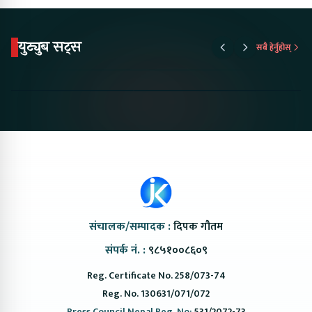
युट्युब सट्स
सबै हेर्नुहोस्
Proton Emas 5 In
Karry Electric Micro
KAMA eV F
Nepal#proton
Van In Nepal II Tapaiko
Up Camp
#protonemas5#protonnepal#evcarnepal
Bazar II Jankari
@ProtonNepal
Kendra
संचालक/सम्पादक :
दिपक गौतम
संपर्क नं. :
९८५१००८६०९
Reg. Certificate No. 258/073-74
Reg. No. 130631/071/072
Press Council Nepal Reg. No:
531/2072-73