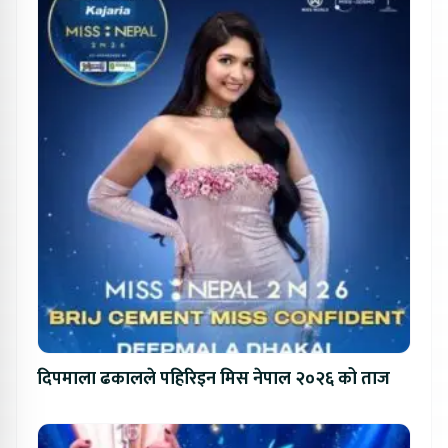
दिपमाला ढकालले पहिरिइन मिस नेपाल २०२६ को ताज