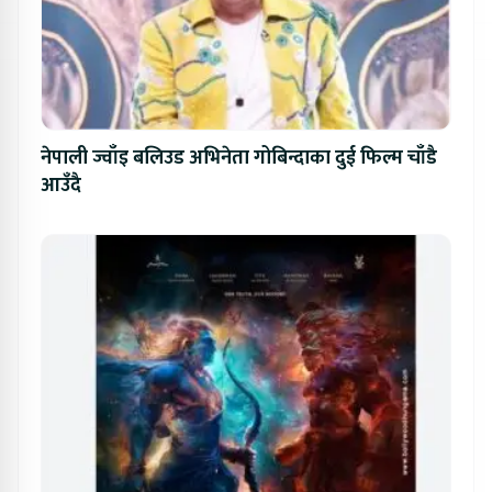
नेपाली ज्वाँइ बलिउड अभिनेता गोबिन्दाका दुई फिल्म चाँडै
आउँदै