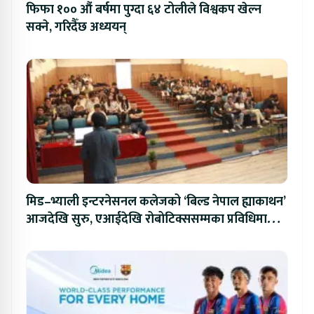
फिफा १०० औं बर्षमा पुग्दा ६४ टोलीले विश्वकप खेल्न
सक्ने, गरिदैँछ अध्ययन्
मिड–भ्याली इन्टरनेसनल कलेजको ‘बिल्ड नेपाल ह्याकाथन’
आजदेखि सुरु, एआईदेखि रोबोटिक्ससम्मका प्रविधिमा
प्रतिस्पर्धा