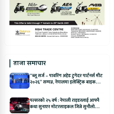
ताजा समाचार
“ब्लू सर्ज – पावरिंग अहेड टुगेदर पार्टनर्स मीट
२०२६” सम्पन्न, नेपालमा इलेक्ट्रिक बाइक
ल्याउने यामाहाको घोषणा
पल्सरको २५ वर्ष : नेपाली राइडरलाई आफ्नै
कथा सुनाएर मोटरसाइकल जित्ने सुनौलो
अवसर