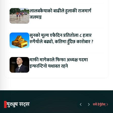
लालबकैयाको बाढीले हुलाकी राजमार्ग
जलमग्न
सुनको मूल्य एकैदिन प्रतितोला ८ हजार
रुपैयाँले बढ्यो, कतिमा हुँदैछ कारोबार ?
माफी मागेकाले फिफा अध्यक्ष पदमा
इन्फान्टिनो यथावत रहने
युट्युब सट्स
सबै हेर्नुहोस्
Proton Emas 5 In
Karry Electric Micro
KAMA eV F