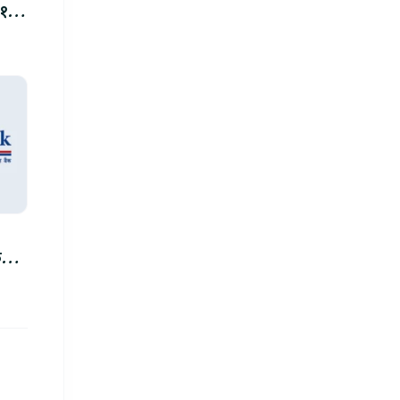
.१०
करोड