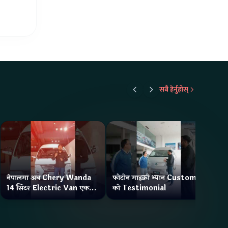
सबै हेर्नुहोस्
नेपालमा अब Chery Wanda
फोटोन माइक्रो भ्यान Customer
ने
14 सिटर Electric Van एक
को Testimonial
Wa
Charge मा दिन्छ 300KM
भ्य
Range