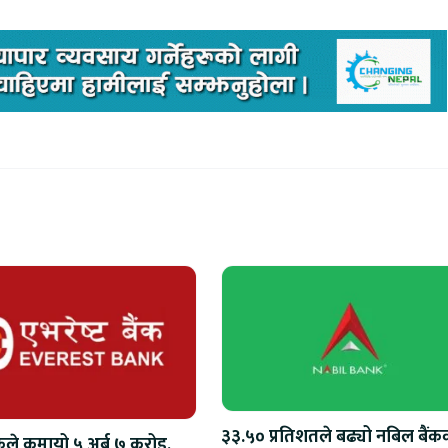
३३.५० प्रतिशतले बढ्यो नबिल बैंक
ैंकले कमायो ५ अर्ब ७ करोड,