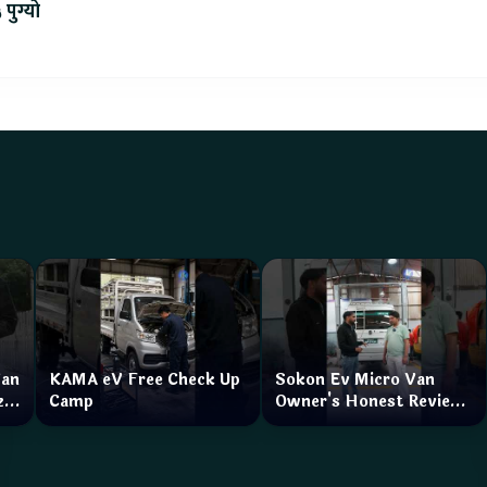
 पुग्यो
Van
KAMA eV Free Check Up
Sokon Ev Micro Van
zar
Camp
Owner's Honest Review
How is the service?