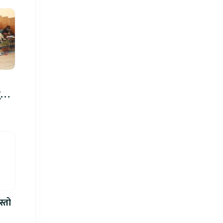
रु,
िमा
स्तो