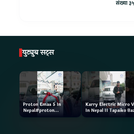
संख्या ३५
युट्युब सट्स
Proton Emas 5 In
Karry Electric Micro 
Nepal#proton
In Nepal II Tapaiko Ba
#protonemas5#protonnepal#evcarnepal
II Jankari Kendra
@ProtonNepal