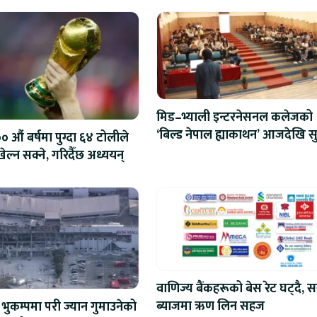
मिड–भ्याली इन्टरनेसनल कलेजको
‘बिल्ड नेपाल ह्याकाथन’ आजदेखि सु
 औं बर्षमा पुग्दा ६४ टोलीले
एआईदेखि रोबोटिक्ससम्मका प्रविध
ेल्न सक्ने, गरिदैँछ अध्ययन्
प्रतिस्पर्धा
वाणिज्य बैंकहरूको बेस रेट घट्दै, स
ब्याजमा ऋण लिन सहज
भुकम्पमा परी ज्यान गुमाउनेको