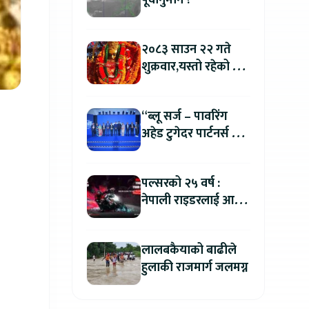
पूर्वानुमान ?
२०८३ साउन २२ गते
शुक्रवार,यस्तो रहेको छ
तपाईको आजको
राशिफल
“ब्लू सर्ज – पावरिंग
अहेड टुगेदर पार्टनर्स मीट
२०२६” सम्पन्न, नेपालमा
इलेक्ट्रिक बाइक ल्याउने
पल्सरको २५ वर्ष :
यामाहाको घोषणा
नेपाली राइडरलाई आफ्नै
कथा सुनाएर
मोटरसाइकल जित्ने
लालबकैयाको बाढीले
सुनौलो अवसर
हुलाकी राजमार्ग जलमग्न