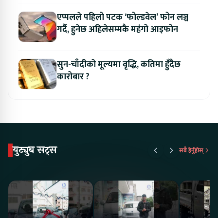
एप्पलले पहिलो पटक ‘फोल्डवेल’ फोन लञ्च
गर्दै, हुनेछ अहिलेसम्मकै महंगो आइफोन
सुन-चाँदीको मूल्यमा वृद्धि, कतिमा हुँदैछ
कारोबार ?
युट्युब सट्स
सबै हेर्नुहोस्