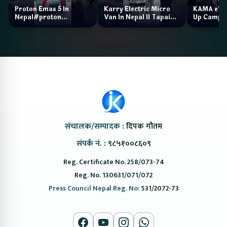
Proton Emas 5 In
Karry Electric Micro
KAMA eV F
Nepal#proton
Van In Nepal II Tapaiko
Up Camp
#protonemas5#protonnepal#evcarnepal
Bazar II Jankari
@ProtonNepal
Kendra
संचालक/सम्पादक :
दिपक गौतम
संपर्क नं. :
९८५१००८६०९
Reg. Certificate No. 258/073-74
Reg. No. 130631/071/072
Press Council Nepal Reg. No:
531/2072-73