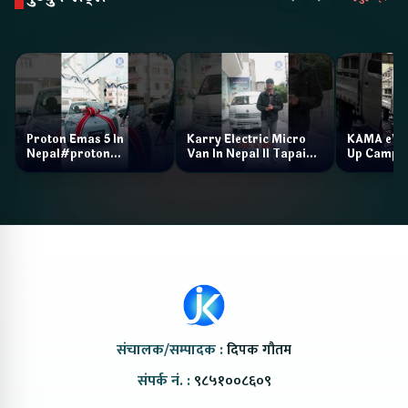
Proton Emas 5 In
Karry Electric Micro
KAMA eV F
Nepal#proton
Van In Nepal II Tapaiko
Up Camp
#protonemas5#protonnepal#evcarnepal
Bazar II Jankari
@ProtonNepal
Kendra
संचालक/सम्पादक :
दिपक गौतम
संपर्क नं. :
९८५१००८६०९