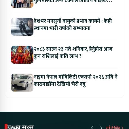
युनिभर्सिटी अफ टेक्नोलोजीबिच शैक्षिक
सहकार्य विस्तार
देशभर मनसुनी वायुको प्रभाव कायमै : केही
स्थानमा भारी वर्षाको सम्भावना
२०८३ साउन २३ गते शनिबार, हेर्नुहोस आज
कुन राशिलाई कति लाभ ?
नाइमा नेपाल मोबिलिटी एक्सपो २०२६ अघि नै
काठमाडौंमा देखियो चेरी क्यु
युट्युब सट्स
सबै हेर्नुहोस्