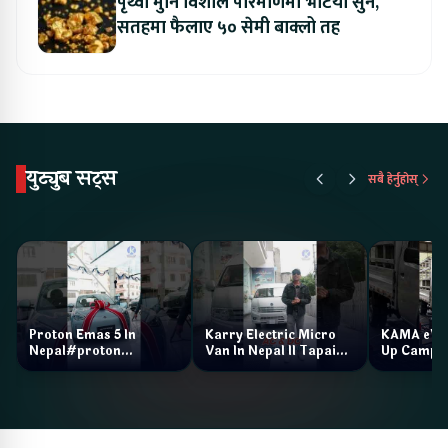
पृथ्वी मुनि विशाल परिमाणमा भेटियो सुन,
सतहमा फैलाए ५० सेमी बाक्लो तह
युट्युब सट्स
सबै हेर्नुहोस्
Proton Emas 5 In
Karry Electric Micro
KAMA eV F
Nepal#proton
Van In Nepal II Tapaiko
Up Camp
#protonemas5#protonnepal#evcarnepal
Bazar II Jankari
@ProtonNepal
Kendra