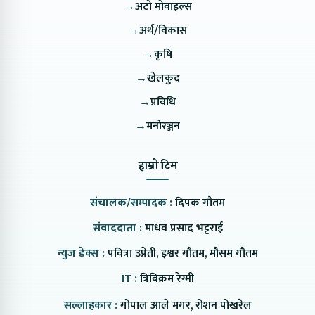
→
अटो मोवाइल्स
→
अर्थ/विकास
→
कृषि
→
खेलकुद
→
प्रविधि
→
मनोरञ्जन
हाम्रो टिम
संचालक/सम्पादक :
दिपक गौतम
संवाददाता :
माधव प्रसाद भट्टराई
न्युज डेक्स :
पवित्रा उप्रेती, इश्वर गौतम, मौसम गौतम
IT :
त्रिबिक्रम रेग्मी
सल्लाहकार :
गोपाल आले मगर, रोशन पोखरेल