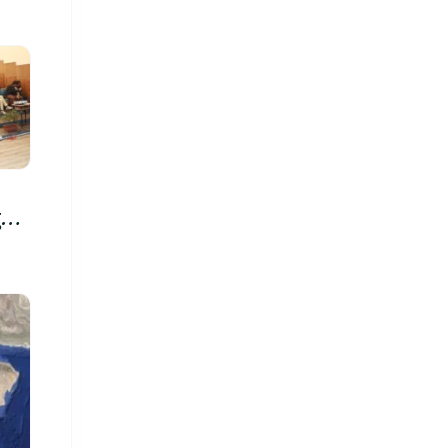
रु,
िमा