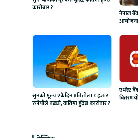
कारोबार ?
नेपाल बै
आयोजनाका
एभरेष्ट ब
सुनको मूल्य एकैदिन प्रतितोला ८ हजार
वितरणयोग
रुपैयाँले बढ्यो, कतिमा हुँदैछ कारोबार ?
वृद्धि