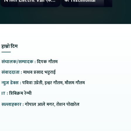
14 सिटर Electric Van एक
को Testimonial
Wa
Charge मा दिन्छ 300KM
भ्य
Range
हाम्रो टिम
संचालक/सम्पादक :
दिपक गौतम
संवाददाता :
माधव प्रसाद भट्टराई
न्युज डेक्स :
पवित्रा उप्रेती, इश्वर गौतम, मौसम गौतम
IT :
त्रिबिक्रम रेग्मी
सल्लाहकार :
गोपाल आले मगर, रोशन पोखरेल