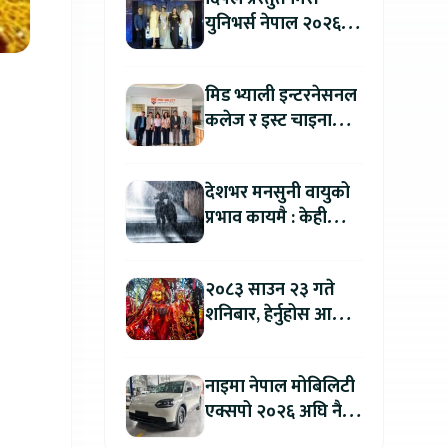
युनिभर्स नेपाल २०२६
को काठमाडौंमा ग्रान्ड
अडिसन सम्पन्न
मिड भ्याली इन्टरनेसनल
कलेज र इस्ट चाइना
युनिभर्सिटी अफ
टेक्नोलोजीबिच शैक्षिक
देशभर मनसुनी वायुको
सहकार्य विस्तार
प्रभाव कायमै : केही
स्थानमा भारी वर्षाको
सम्भावना
२०८३ साउन २३ गते
शनिबार, हेर्नुहोस आज
कुन राशिलाई कति लाभ
?
नाइमा नेपाल मोबिलिटी
एक्सपो २०२६ अघि नै
काठमाडौंमा देखियो चेरी