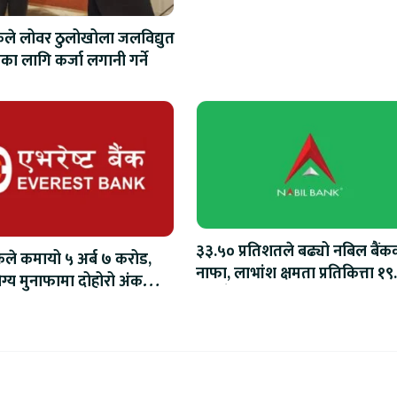
ंकले लोवर ठुलोखोला जलविद्युत
 लागि कर्जा लगानी गर्ने
३३.५० प्रतिशतले बढ्यो नबिल बैंक
ैंकले कमायो ५ अर्ब ७ करोड,
नाफा, लाभांश क्षमता प्रतिकित्ता १९
्य मुनाफामा दोहोरो अंकको
रुपैयाँ