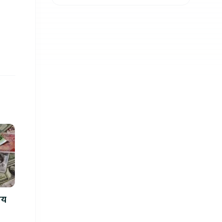
क्यु
मय