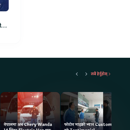
ीले
सबै हेर्नुहोस्
नेपालमा अब Chery Wanda
फोटोन माइक्रो भ्यान Customer
ने