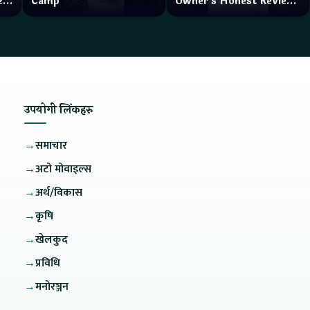
zar
Camp
Owner's Honest Review
How is the service?
उपयोगी लिंकहरु
→
समाचार
→
अटो मोवाइल्स
→
अर्थ/विकास
→
कृषि
→
खेलकुद
→
प्रविधि
→
मनोरञ्जन