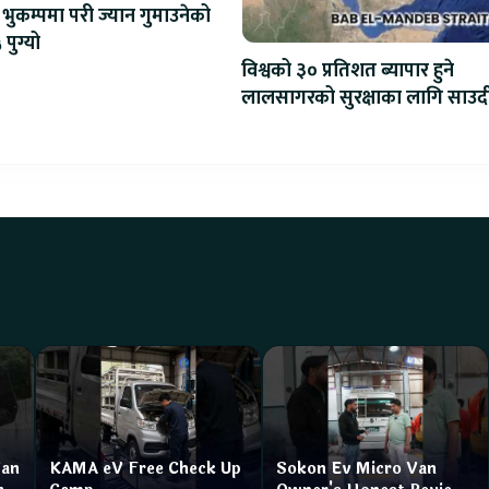
भुकम्पमा परी ज्यान गुमाउनेको
 पुग्यो
विश्वको ३० प्रतिशत ब्यापार हुने
लालसागरको सुरक्षाका लागि साउद
महागठबन्धन बनाउँदै
Van
KAMA eV Free Check Up
Sokon Ev Micro Van