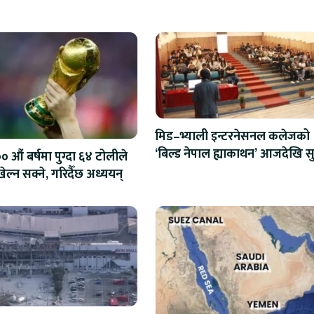
मिड–भ्याली इन्टरनेसनल कलेजको
‘बिल्ड नेपाल ह्याकाथन’ आजदेखि सु
 औं बर्षमा पुग्दा ६४ टोलीले
एआईदेखि रोबोटिक्ससम्मका प्रविध
ेल्न सक्ने, गरिदैँछ अध्ययन्
प्रतिस्पर्धा