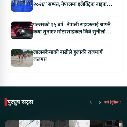
२०२६” सम्पन्न, नेपालमा इलेक्ट्रिक बाइक
ल्याउने यामाहाको घोषणा
पल्सरको २५ वर्ष : नेपाली राइडरलाई आफ्नै
कथा सुनाएर मोटरसाइकल जित्ने सुनौलो
अवसर
लालबकैयाको बाढीले हुलाकी राजमार्ग
जलमग्न
युट्युब सट्स
सबै हेर्नुहोस्