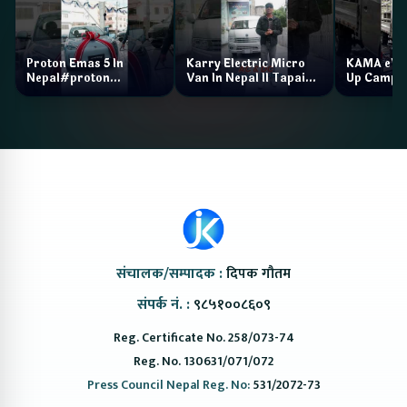
Proton Emas 5 In
Karry Electric Micro
KAMA eV F
Nepal#proton
Van In Nepal II Tapaiko
Up Camp
#protonemas5#protonnepal#evcarnepal
Bazar II Jankari
@ProtonNepal
Kendra
संचालक/सम्पादक :
दिपक गौतम
संपर्क नं. :
९८५१००८६०९
Reg. Certificate No. 258/073-74
Reg. No. 130631/071/072
Press Council Nepal Reg. No:
531/2072-73