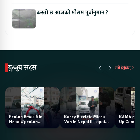
कस्तो छ आजको मौसम पूर्वानुमान ?
युट्युब सट्स
सबै हेर्नुहोस्
Proton Emas 5 In
Karry Electric Micro
KAMA eV F
Nepal#proton
Van In Nepal II Tapaiko
Up Camp
#protonemas5#protonnepal#evcarnepal
Bazar II Jankari
@ProtonNepal
Kendra