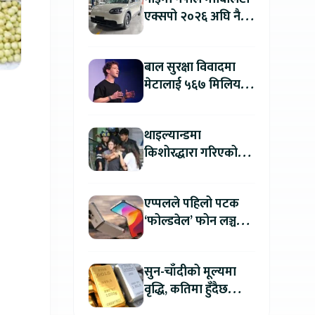
एक्सपो २०२६ अघि नै
काठमाडौंमा देखियो चेरी
क्यु
बाल सुरक्षा विवादमा
मेटालाई ५६७ मिलियन
डलरको जरिवाना
थाइल्यान्डमा
किशोरद्धारा गरिएको
अन्धाधुन्ध गोली प्रहारमा
७ जनाको मृत्यु
एप्पलले पहिलो पटक
‘फोल्डवेल’ फोन लञ्च
गर्दै, हुनेछ अहिलेसम्मकै
महंगो आइफोन
सुन-चाँदीको मूल्यमा
वृद्धि, कतिमा हुँदैछ
कारोबार ?