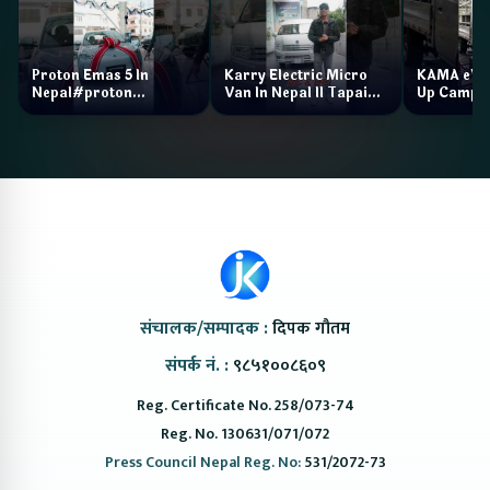
Proton Emas 5 In
Karry Electric Micro
KAMA eV F
Nepal#proton
Van In Nepal II Tapaiko
Up Camp
#protonemas5#protonnepal#evcarnepal
Bazar II Jankari
@ProtonNepal
Kendra
संचालक/सम्पादक :
दिपक गौतम
संपर्क नं. :
९८५१००८६०९
Reg. Certificate No. 258/073-74
Reg. No. 130631/071/072
Press Council Nepal Reg. No:
531/2072-73