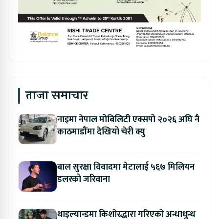
ताजा समाचार
नाइमा नेपाल मोबिलिटी एक्सपो २०२६ अघि नै
काठमाडौंमा देखियो चेरी क्यु
बाल सुरक्षा विवादमा मेटालाई ५६७ मिलियन
डलरको जरिवाना
थाइल्यान्डमा किशोरद्धारा गरिएको अन्धाधुन्ध