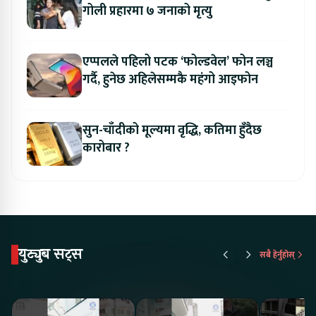
गोली प्रहारमा ७ जनाको मृत्यु
एप्पलले पहिलो पटक ‘फोल्डवेल’ फोन लञ्च
गर्दै, हुनेछ अहिलेसम्मकै महंगो आइफोन
सुन-चाँदीको मूल्यमा वृद्धि, कतिमा हुँदैछ
कारोबार ?
युट्युब सट्स
सबै हेर्नुहोस्