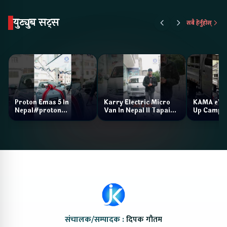
युट्युब सट्स
सबै हेर्नुहोस्
Proton Emas 5 In
Karry Electric Micro
KAMA eV F
Nepal#proton
Van In Nepal II Tapaiko
Up Camp
#protonemas5#protonnepal#evcarnepal
Bazar II Jankari
@ProtonNepal
Kendra
संचालक/सम्पादक :
दिपक गौतम