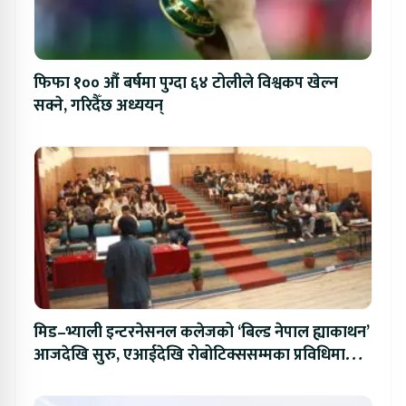
फिफा १०० औं बर्षमा पुग्दा ६४ टोलीले विश्वकप खेल्न
सक्ने, गरिदैँछ अध्ययन्
मिड–भ्याली इन्टरनेसनल कलेजको ‘बिल्ड नेपाल ह्याकाथन’
आजदेखि सुरु, एआईदेखि रोबोटिक्ससम्मका प्रविधिमा
प्रतिस्पर्धा