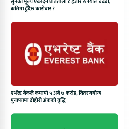
सुनको मूल्य एकैदिन प्रतितोला ८ हजार रुपैयाँले बढ्यो,
कतिमा हुँदैछ कारोबार ?
एभरेष्ट बैंकले कमायो ५ अर्ब ७ करोड, वितरणयोग्य
मुनाफामा दोहोरो अंकको वृद्धि