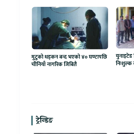
युनाइटेड स
मुटुको धड्कन बन्द भएको ४० घण्टापछि
निःशुल्क 
चीनियाँ नागरिक जिबितै
जना लाभा
ट्रेन्डिङ