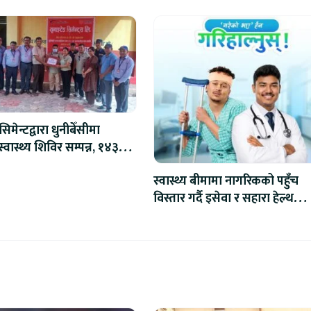
िमेन्टद्वारा धुनीबेँसीमा
स्वास्थ्य शिविर सम्पन्न, १४३
न्वित
स्वास्थ्य बीमामा नागरिकको पहुँच
विस्तार गर्दै इसेवा र सहारा हेल्थ
इन्सुरेन्स : रु.१,३९९ बाट सुरु हुने
योजनामा रु.६ लाखसम्मको बीमा सुर