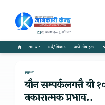
२३ श्रावण २०८३, शनिबार
समाचार
अर्थ/विकास
अटो मोवाइल्स
प
स्वास्थ्य
यौन सम्पर्कलगत्तै यी १
नकारात्मक प्रभाव..