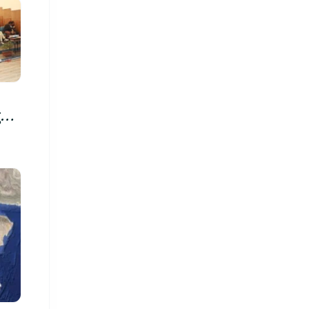
रु,
िमा