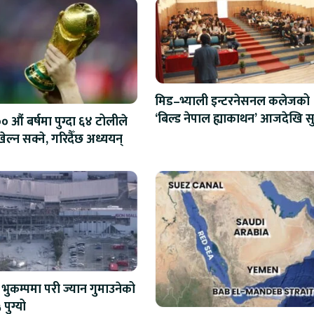
मिड–भ्याली इन्टरनेसनल कलेजको
‘बिल्ड नेपाल ह्याकाथन’ आजदेखि सु
 औं बर्षमा पुग्दा ६४ टोलीले
एआईदेखि रोबोटिक्ससम्मका प्रविध
ेल्न सक्ने, गरिदैँछ अध्ययन्
प्रतिस्पर्धा
भुकम्पमा परी ज्यान गुमाउनेको
 पुग्यो