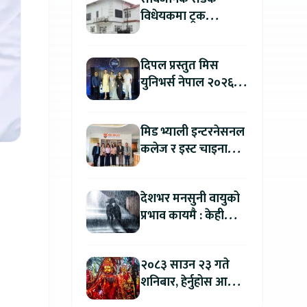
विधेयकमा ट्रक
व्यवसायी महासंघको
ध्यानाकर्षण, पाँच लाख
दिपल प्रस्तुत मिस
जरिवाना संशोधन गर्न
युनिभर्स नेपाल २०२६
माग
को काठमाडौंमा ग्रान्ड
अडिसन सम्पन्न
मिड भ्याली इन्टरनेसनल
कलेज र इस्ट चाइना
युनिभर्सिटी अफ
टेक्नोलोजीबिच शैक्षिक
देशभर मनसुनी वायुको
सहकार्य विस्तार
प्रभाव कायमै : केही
स्थानमा भारी वर्षाको
सम्भावना
२०८३ साउन २३ गते
शनिबार, हेर्नुहोस आज
कुन राशिलाई कति लाभ