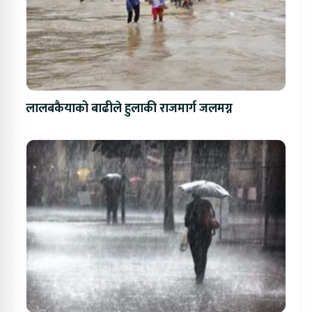
लालबकैयाको बाढीले हुलाकी राजमार्ग जलमग्न