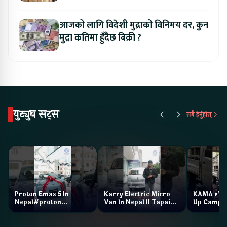
आजको लागि विदेशी मुद्राको विनिमय दर, कुन
मुद्रा कतिमा हुँदैछ बिक्री ?
युट्युब सट्स
सबै हेर्नुहोस्
Proton Emas 5 In
Karry Electric Micro
KAMA eV F
Nepal#proton
Van In Nepal II Tapaiko
Up Camp
#protonemas5#protonnepal#evcarnepal
Bazar II Jankari
@ProtonNepal
Kendra