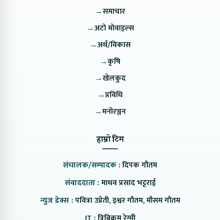
→
समाचार
→
अटो मोवाइल्स
→
अर्थ/विकास
→
कृषि
→
खेलकुद
→
प्रविधि
→
मनोरञ्जन
हाम्रो टिम
संचालक/सम्पादक :
दिपक गौतम
संवाददाता :
माधव प्रसाद भट्टराई
न्युज डेक्स :
पवित्रा उप्रेती, इश्वर गौतम, मौसम गौतम
IT :
त्रिबिक्रम रेग्मी