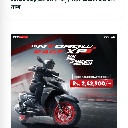
वाणिज्य बैंकहरूको बेस रेट घट्दै, सस्तो ब्याजमा ऋण लिन
सहज