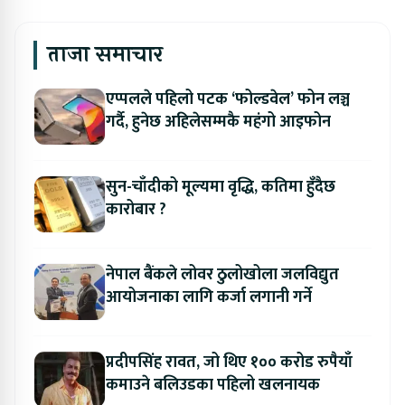
ताजा समाचार
एप्पलले पहिलो पटक ‘फोल्डवेल’ फोन लञ्च
गर्दै, हुनेछ अहिलेसम्मकै महंगो आइफोन
सुन-चाँदीको मूल्यमा वृद्धि, कतिमा हुँदैछ
कारोबार ?
नेपाल बैंकले लोवर ठुलोखोला जलविद्युत
आयोजनाका लागि कर्जा लगानी गर्ने
प्रदीपसिंह रावत, जो थिए १०० करोड रुपैयाँ
कमाउने बलिउडका पहिलो खलनायक