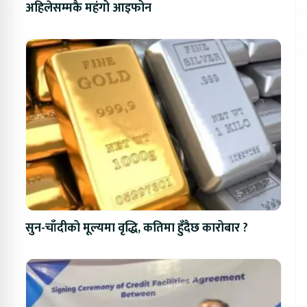
अहिलेसम्मकै महंगो आइफोन
सुन-चाँदीको मूल्यमा वृद्धि, कतिमा हुँदैछ कारोबार ?