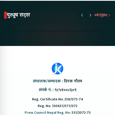
युट्युब सट्स
सबै हेर्नुहोस्
Proton Emas 5 In
Karry Electric Micro
KAMA eV F
Nepal#proton
Van In Nepal II Tapaiko
Up Camp
#protonemas5#protonnepal#evcarnepal
Bazar II Jankari
@ProtonNepal
Kendra
संचालक/सम्पादक :
दिपक गौतम
संपर्क नं. :
९८५१००८६०९
Reg. Certificate No. 258/073-74
Reg. No. 130631/071/072
Press Council Nepal Reg. No:
531/2072-73