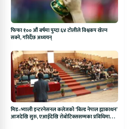
फिफा १०० औं बर्षमा पुग्दा ६४ टोलीले विश्वकप खेल्न
सक्ने, गरिदैँछ अध्ययन्
मिड–भ्याली इन्टरनेसनल कलेजको ‘बिल्ड नेपाल ह्याकाथन’
आजदेखि सुरु, एआईदेखि रोबोटिक्ससम्मका प्रविधिमा
प्रतिस्पर्धा