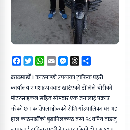
Facebook
Twitter
WhatsApp
Email
Messenger
Threads
Share
काठमाडौँ ।
काठमाण्डौ उपत्यका ट्राफिक प्रहरी
कार्यालय रामशाहपथबाट खटिएको टोलिले चोरीको
मोटरसाइकल सहित सोमबार एक जनालाई पक्राउ
गरेको छ । काभ्रेपलाञ्चोकको रोशि गाँउपालिका घर भइ
हाल काठमाडौँको बुढानिलकण्ठ बस्ने २८ वर्षिय वाङजु
लामालाई ट्राफिक प्रहरीले पक्राउ गरेको हो । स १० प