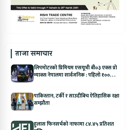
ताजा समाचार
लिपमोटरको प्रिमियम एसयूभी बी०३ एक्स प्रो
म्याक्स नेपालमा सार्वजनिक : पहिलो १००
ग्राहकलाई रु. ४४.९९ लाखको विशेष अफर
पाकिस्तान, टर्की र साउदीबिच ऐतिहासिक रक्षा
सम्झौता
हुलास फिनसर्भको नाफामा ८४.४५ प्रतिशत