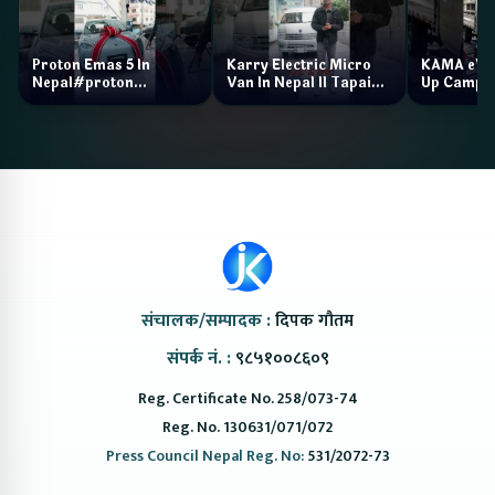
Proton Emas 5 In
Karry Electric Micro
KAMA eV F
Nepal#proton
Van In Nepal II Tapaiko
Up Camp
#protonemas5#protonnepal#evcarnepal
Bazar II Jankari
@ProtonNepal
Kendra
संचालक/सम्पादक :
दिपक गौतम
संपर्क नं. :
९८५१००८६०९
Reg. Certificate No. 258/073-74
Reg. No. 130631/071/072
Press Council Nepal Reg. No:
531/2072-73