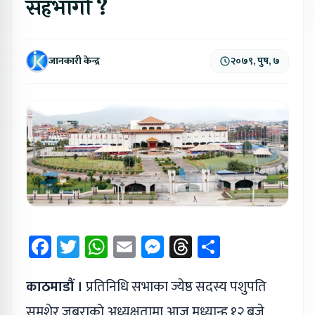
सहभागी ?
जानकारी केन्द्र
२०७९, पुष, ७
Facebook
Twitter
WhatsApp
Email
Messenger
Threads
Share
काठमाडौं ।
प्रतिनिधि सभाका ज्येष्ठ सदस्य पशुपति
समशेर जबराको अध्यक्षतामा आज मध्यान्ह १२ बजे