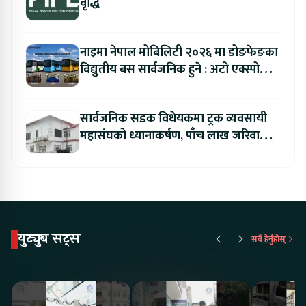
वृद्धि
नाइमा नेपाल मोबिलिटी २०२६ मा डोङफेङका
विद्युतीय बस सार्वजनिक हुने : अटो एक्स्पोमा
बुकिङ गर्दा विशेष छुट
सार्वजनिक सडक विधेयकमा ट्रक व्यवसायी
महासंघको ध्यानाकर्षण, पाँच लाख जरिवाना
संशोधन गर्न माग
युट्युब सट्स
सबै हेर्नुहोस्