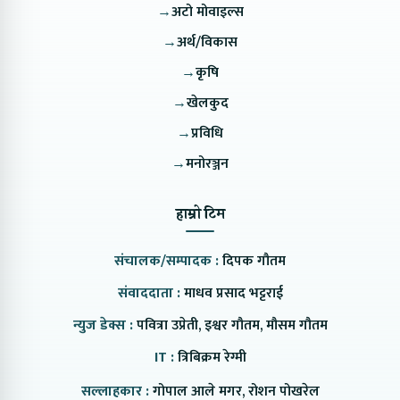
→
अटो मोवाइल्स
→
अर्थ/विकास
→
कृषि
→
खेलकुद
→
प्रविधि
→
मनोरञ्जन
हाम्रो टिम
संचालक/सम्पादक :
दिपक गौतम
संवाददाता :
माधव प्रसाद भट्टराई
न्युज डेक्स :
पवित्रा उप्रेती, इश्वर गौतम, मौसम गौतम
IT :
त्रिबिक्रम रेग्मी
सल्लाहकार :
गोपाल आले मगर, रोशन पोखरेल