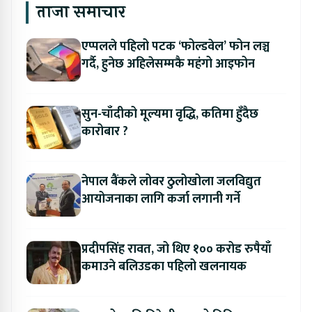
ताजा समाचार
एप्पलले पहिलो पटक ‘फोल्डवेल’ फोन लञ्च
गर्दै, हुनेछ अहिलेसम्मकै महंगो आइफोन
सुन-चाँदीको मूल्यमा वृद्धि, कतिमा हुँदैछ
कारोबार ?
नेपाल बैंकले लोवर ठुलोखोला जलविद्युत
आयोजनाका लागि कर्जा लगानी गर्ने
प्रदीपसिंह रावत, जो थिए १०० करोड रुपैयाँ
कमाउने बलिउडका पहिलो खलनायक