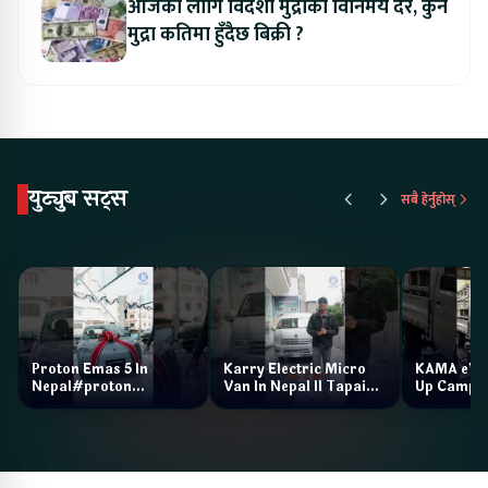
आजको लागि विदेशी मुद्राको विनिमय दर, कुन
मुद्रा कतिमा हुँदैछ बिक्री ?
युट्युब सट्स
सबै हेर्नुहोस्
Proton Emas 5 In
Karry Electric Micro
KAMA eV F
Nepal#proton
Van In Nepal II Tapaiko
Up Camp
#protonemas5#protonnepal#evcarnepal
Bazar II Jankari
@ProtonNepal
Kendra