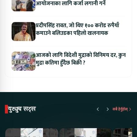
आयोजनाका लागि कर्जा लगानी गर्ने
प्रदीपसिंह रावत, जो थिए १०० करोड रुपैयाँ
कमाउने बलिउडका पहिलो खलनायक
आजको लागि विदेशी मुद्राको विनिमय दर, कुन
मुद्रा कतिमा हुँदैछ बिक्री ?
युट्युब सट्स
सबै हेर्नुहोस्