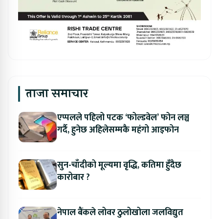
ताजा समाचार
एप्पलले पहिलो पटक ‘फोल्डवेल’ फोन लञ्च
गर्दै, हुनेछ अहिलेसम्मकै महंगो आइफोन
सुन-चाँदीको मूल्यमा वृद्धि, कतिमा हुँदैछ
कारोबार ?
नेपाल बैंकले लोवर ठुलोखोला जलविद्युत