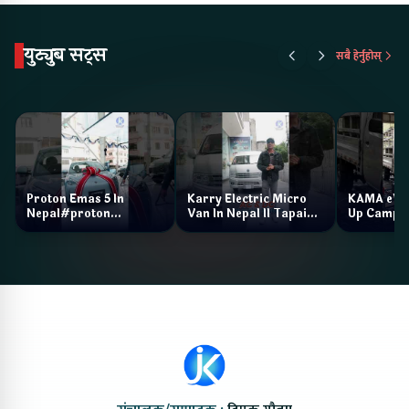
युट्युब सट्स
सबै हेर्नुहोस्
Proton Emas 5 In
Karry Electric Micro
KAMA eV F
Nepal#proton
Van In Nepal II Tapaiko
Up Camp
#protonemas5#protonnepal#evcarnepal
Bazar II Jankari
@ProtonNepal
Kendra