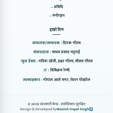
→
प्रविधि
→
मनोरञ्जन
हाम्रो टिम
संचालक/सम्पादक :
दिपक गौतम
संवाददाता :
माधव प्रसाद भट्टराई
न्युज डेक्स :
पवित्रा उप्रेती, इश्वर गौतम, मौसम गौतम
IT :
त्रिबिक्रम रेग्मी
सल्लाहकार :
गोपाल आले मगर, रोशन पोखरेल
© 2408 जानकारी केन्द्र
सर्वाधिकार सुरक्षित
Design & Developed by
Manish Gopal Singh