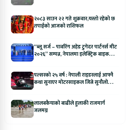
२०८३ साउन २२ गते शुक्रवार,यस्तो रहेको छ
तपाईको आजको राशिफल
“ब्लू सर्ज – पावरिंग अहेड टुगेदर पार्टनर्स मीट
२०२६” सम्पन्न, नेपालमा इलेक्ट्रिक बाइक
ल्याउने यामाहाको घोषणा
पल्सरको २५ वर्ष : नेपाली राइडरलाई आफ्नै
कथा सुनाएर मोटरसाइकल जित्ने सुनौलो
अवसर
लालबकैयाको बाढीले हुलाकी राजमार्ग
जलमग्न