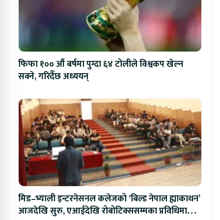
फिफा १०० औं बर्षमा पुग्दा ६४ टोलीले विश्वकप खेल्न
सक्ने, गरिदैँछ अध्ययन्
मिड–भ्याली इन्टरनेसनल कलेजको ‘बिल्ड नेपाल ह्याकाथन’
आजदेखि सुरु, एआईदेखि रोबोटिक्ससम्मका प्रविधिमा