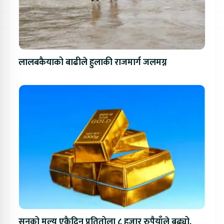
लालबकैयाको बाढीले हुलाकी राजमार्ग जलमग्न
सुनको मूल्य एकैदिन प्रतितोला ८ हजार रुपैयाँले बढ्यो,