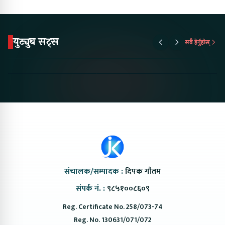
युट्युब सट्स
सबै हेर्नुहोस्
Proton Emas 5 In
Karry Electric Micro
KAMA eV F
Nepal#proton
Van In Nepal II Tapaiko
Up Camp
#protonemas5#protonnepal#evcarnepal
Bazar II Jankari
@ProtonNepal
Kendra
संचालक/सम्पादक :
दिपक गौतम
संपर्क नं. :
९८५१००८६०९
Reg. Certificate No. 258/073-74
Reg. No. 130631/071/072