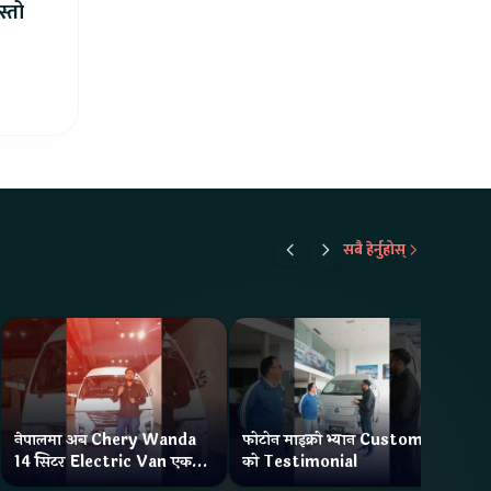
स्तो
सबै हेर्नुहोस्
नेपालमा अब Chery Wanda
फोटोन माइक्रो भ्यान Customer
ने
14 सिटर Electric Van एक
को Testimonial
Wa
Charge मा दिन्छ 300KM
भ्य