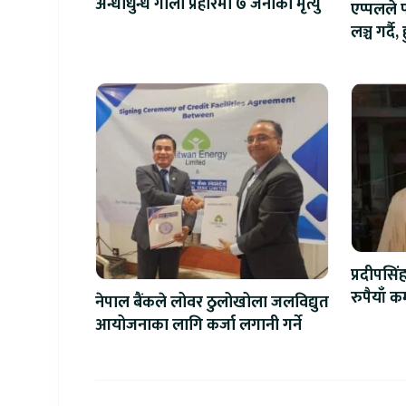
अन्धाधुन्ध गोली प्रहारमा ७ जनाको मृत्यु
एप्पलले 
लञ्च गर्द
आइफोन
प्रदीपसि
रुपैयाँ 
नेपाल बैंकले लोवर ठुलोखोला जलविद्युत
खलनाय
आयोजनाका लागि कर्जा लगानी गर्ने