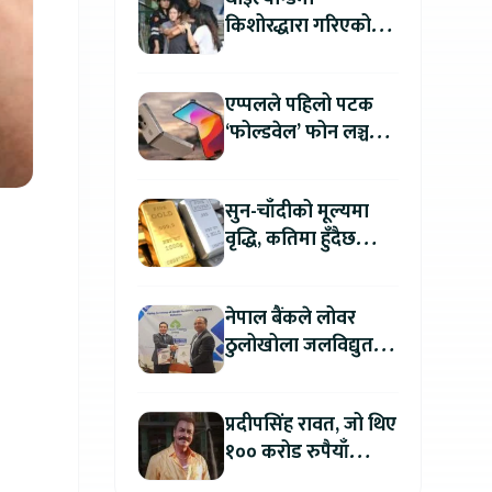
किशोरद्धारा गरिएको
अन्धाधुन्ध गोली प्रहारमा
७ जनाको मृत्यु
एप्पलले पहिलो पटक
‘फोल्डवेल’ फोन लञ्च
गर्दै, हुनेछ अहिलेसम्मकै
महंगो आइफोन
सुन-चाँदीको मूल्यमा
वृद्धि, कतिमा हुँदैछ
कारोबार ?
नेपाल बैंकले लोवर
ठुलोखोला जलविद्युत
आयोजनाका लागि कर्जा
लगानी गर्ने
प्रदीपसिंह रावत, जो थिए
१०० करोड रुपैयाँ
कमाउने बलिउडका