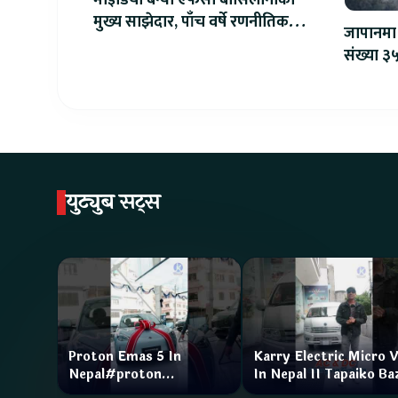
माइडिया बन्यो एफसी बार्सिलोनाको
मुख्य साझेदार, पाँच वर्षे रणनीतिक
जापानमा 
सहकार्य सुरु
संख्या ३५
युट्युब सट्स
Proton Emas 5 In
Karry Electric Micro 
Nepal#proton
In Nepal II Tapaiko Ba
#protonemas5#protonnepal#evcarnepal
II Jankari Kendra