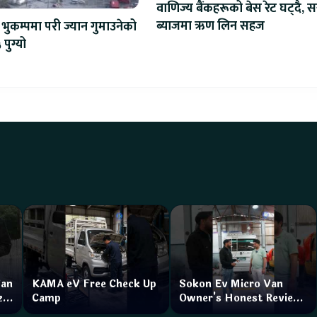
वाणिज्य बैंकहरूको बेस रेट घट्दै, स
ब्याजमा ऋण लिन सहज
भुकम्पमा परी ज्यान गुमाउनेको
 पुग्यो
Van
KAMA eV Free Check Up
Sokon Ev Micro Van
zar
Camp
Owner's Honest Review
How is the service?