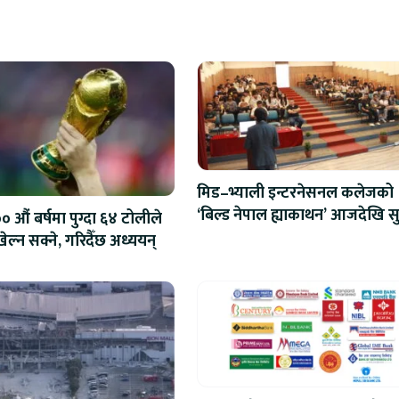
मिड–भ्याली इन्टरनेसनल कलेजको
‘बिल्ड नेपाल ह्याकाथन’ आजदेखि सु
 औं बर्षमा पुग्दा ६४ टोलीले
एआईदेखि रोबोटिक्ससम्मका प्रविध
ेल्न सक्ने, गरिदैँछ अध्ययन्
प्रतिस्पर्धा