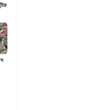
ुँदैछ
मय