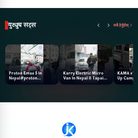
युट्युब सट्स
सबै हेर्नुहोस्
Proton Emas 5 In
Karry Electric Micro
KAMA eV F
Nepal#proton
Van In Nepal II Tapaiko
Up Camp
#protonemas5#protonnepal#evcarnepal
Bazar II Jankari
@ProtonNepal
Kendra