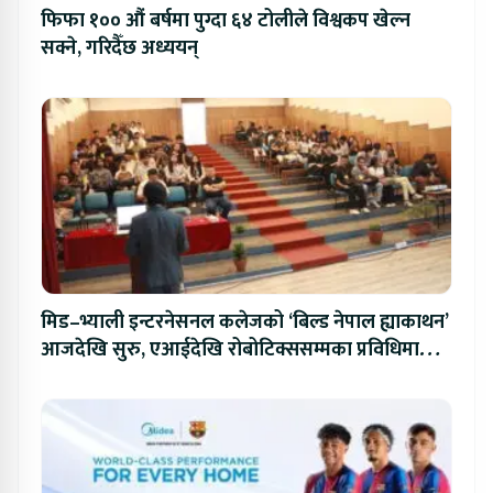
फिफा १०० औं बर्षमा पुग्दा ६४ टोलीले विश्वकप खेल्न
सक्ने, गरिदैँछ अध्ययन्
मिड–भ्याली इन्टरनेसनल कलेजको ‘बिल्ड नेपाल ह्याकाथन’
आजदेखि सुरु, एआईदेखि रोबोटिक्ससम्मका प्रविधिमा
प्रतिस्पर्धा