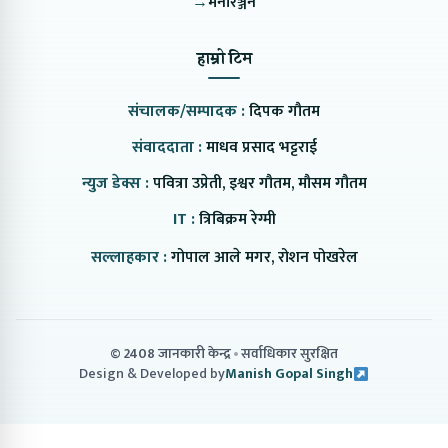
→
मनोरञ्जन
हाम्रो टिम
संचालक/सम्पादक :
दिपक गौतम
संवाददाता :
माधव प्रसाद भट्टराई
न्युज डेक्स :
पवित्रा उप्रेती, इश्वर गौतम, मौसम गौतम
IT :
त्रिबिक्रम रेग्मी
सल्लाहकार :
गोपाल आले मगर, रोशन पोखरेल
© 2408 जानकारी केन्द्र
सर्वाधिकार सुरक्षित
Design & Developed by
Manish Gopal Singh