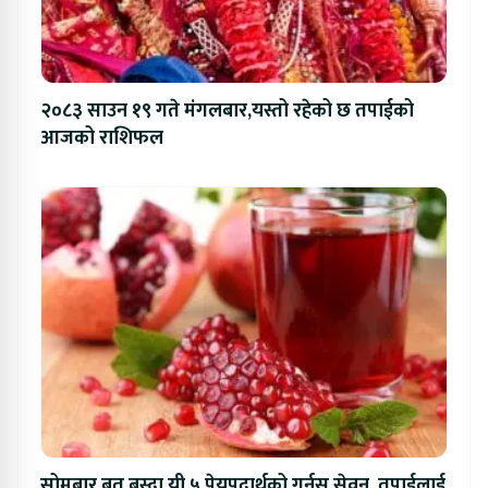
२०८३ साउन १९ गते मंगलबार,यस्तो रहेको छ तपाईको
आजको राशिफल
सोमबार ब्रत बस्दा यी ५ पेयपदार्थको गर्नुस् सेवन, तपाईलाई