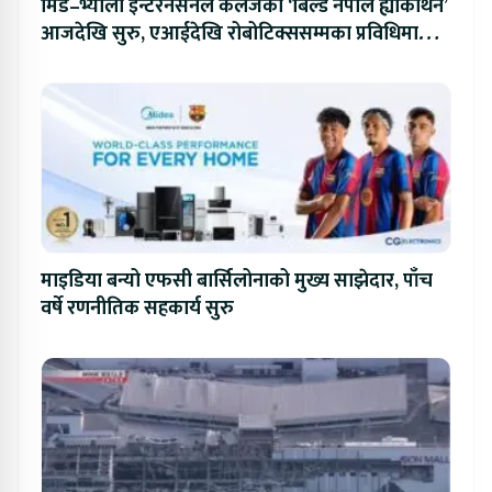
मिड–भ्याली इन्टरनेसनल कलेजको ‘बिल्ड नेपाल ह्याकाथन’
आजदेखि सुरु, एआईदेखि रोबोटिक्ससम्मका प्रविधिमा
प्रतिस्पर्धा
माइडिया बन्यो एफसी बार्सिलोनाको मुख्य साझेदार, पाँच
वर्षे रणनीतिक सहकार्य सुरु