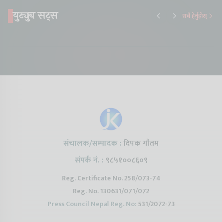
युट्युब सट्स
सबै हेर्नुहोस्
Something New is
Proton Emas 5 In
Karry Elec
Coming to Nepal this
Nepal#proton
Van In Nep
NAIMA Mobility Expo
#protonemas5#protonnepal#evcarn
Bazar II J
2026 !Chery Q is
@ProtonNepal
Kendra
coming to Nepal
संचालक/सम्पादक :
दिपक गौतम
संपर्क नं. :
९८५१००८६०९
Reg. Certificate No. 258/073-74
Reg. No. 130631/071/072
Press Council Nepal Reg. No:
531/2072-73