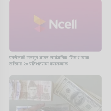
एनसेलको ‘मनसुन अफर’ सार्वजनिक, सिम र प्याक
खरिदमा २० प्रतिशतसम्म क्यासब्याक