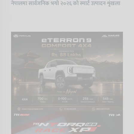
नेपालमा सार्वजनिक भयो २०२६ को स्मार्ट उत्पादन शृंखला