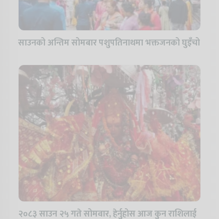
साउनको अन्तिम सोमबार पशुपतिनाथमा भक्तजनको घुइँचो
२०८३ साउन २५ गते सोमवार, हेर्नुहोस आज कुन राशिलाई