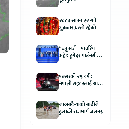
पूर्वानुमान ?
२०८३ साउन २२ गते
शुक्रवार,यस्तो रहेको छ
तपाईको आजको
राशिफल
“ब्लू सर्ज – पावरिंग
अहेड टुगेदर पार्टनर्स मीट
२०२६” सम्पन्न, नेपालमा
इलेक्ट्रिक बाइक ल्याउने
पल्सरको २५ वर्ष :
यामाहाको घोषणा
नेपाली राइडरलाई आफ्नै
कथा सुनाएर
मोटरसाइकल जित्ने
लालबकैयाको बाढीले
सुनौलो अवसर
हुलाकी राजमार्ग जलमग्न