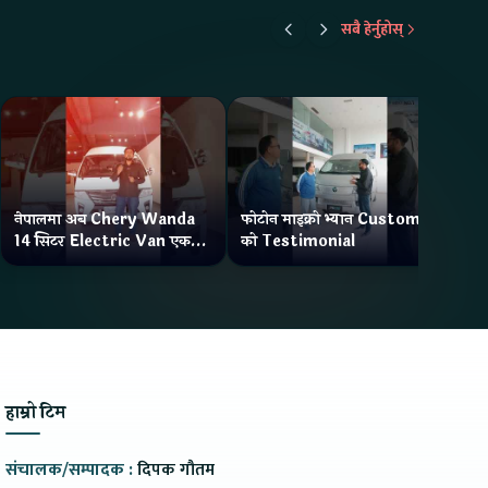
सबै हेर्नुहोस्
नेपालमा अब Chery Wanda
फोटोन माइक्रो भ्यान Customer
ने
14 सिटर Electric Van एक
को Testimonial
Wa
Charge मा दिन्छ 300KM
भ्य
Range
हाम्रो टिम
संचालक/सम्पादक :
दिपक गौतम