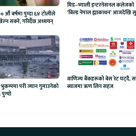
मिड–भ्याली इन्टरनेसनल कलेजको
‘बिल्ड नेपाल ह्याकाथन’ आजदेखि सु
 औं बर्षमा पुग्दा ६४ टोलीले
एआईदेखि रोबोटिक्ससम्मका प्रविध
ेल्न सक्ने, गरिदैँछ अध्ययन्
प्रतिस्पर्धा
वाणिज्य बैंकहरूको बेस रेट घट्दै, स
ब्याजमा ऋण लिन सहज
भुकम्पमा परी ज्यान गुमाउनेको
 पुग्यो