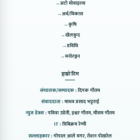
→
अटो मोवाइल्स
→
अर्थ/विकास
→
कृषि
→
खेलकुद
→
प्रविधि
→
मनोरञ्जन
हाम्रो टिम
संचालक/सम्पादक :
दिपक गौतम
संवाददाता :
माधव प्रसाद भट्टराई
न्युज डेक्स :
पवित्रा उप्रेती, इश्वर गौतम, मौसम गौतम
IT :
त्रिबिक्रम रेग्मी
सल्लाहकार :
गोपाल आले मगर, रोशन पोखरेल