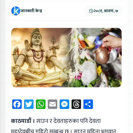
जानकारी केन्द्र
२०८१, श्रावण, ७
Facebook
Twitter
WhatsApp
Email
Messenger
Threads
Share
काठमाडौं ।
साउन र देवताहरुका पनि देवता
महादेवबीच गहिरो सम्बन्ध छ । साउन महिना भगवान