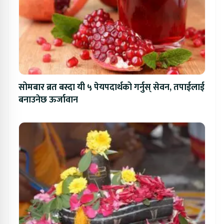
सोमबार ब्रत बस्दा यी ५ पेयपदार्थको गर्नुस् सेवन, तपाईलाई
बनाउनेछ ऊर्जावान