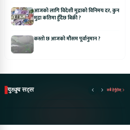
आजको लागि विदेशी मुद्राको विनिमय दर, कुन
मुद्रा कतिमा हुँदैछ बिक्री ?
कस्तो छ आजको मौसम पूर्वानुमान ?
युट्युब सट्स
सबै हेर्नुहोस्
Proton Emas 5 In
Karry Electric Micro
KAMA eV F
Nepal#proton
Van In Nepal II Tapaiko
Up Camp
#protonemas5#protonnepal#evcarnepal
Bazar II Jankari
@ProtonNepal
Kendra