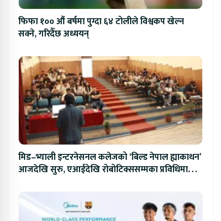
फिफा १०० औं बर्षमा पुग्दा ६४ टोलीले विश्वकप खेल्न
सक्ने, गरिदैँछ अध्ययन्
मिड–भ्याली इन्टरनेसनल कलेजको ‘बिल्ड नेपाल ह्याकाथन’
आजदेखि सुरु, एआईदेखि रोबोटिक्ससम्मका प्रविधिमा
प्रतिस्पर्धा