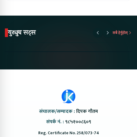
युट्युब सट्स
सबै हेर्नुहोस्
Proton Emas 5 In
Karry Electric Micro
KAMA eV F
Nepal#proton
Van In Nepal II Tapaiko
Up Camp
#protonemas5#protonnepal#evcarnepal
Bazar II Jankari
@ProtonNepal
Kendra
संचालक/सम्पादक :
दिपक गौतम
संपर्क नं. :
९८५१००८६०९
Reg. Certificate No. 258/073-74