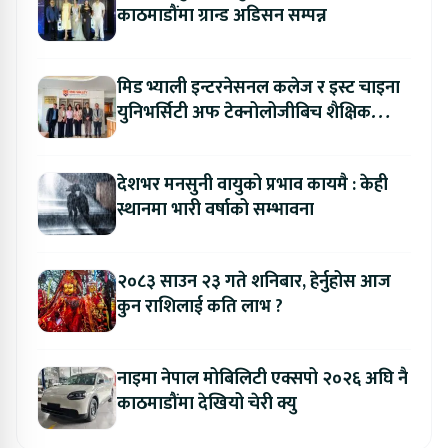
काठमाडौंमा ग्रान्ड अडिसन सम्पन्न
मिड भ्याली इन्टरनेसनल कलेज र इस्ट चाइना
युनिभर्सिटी अफ टेक्नोलोजीबिच शैक्षिक
सहकार्य विस्तार
देशभर मनसुनी वायुको प्रभाव कायमै : केही
स्थानमा भारी वर्षाको सम्भावना
२०८३ साउन २३ गते शनिबार, हेर्नुहोस आज
कुन राशिलाई कति लाभ ?
नाइमा नेपाल मोबिलिटी एक्सपो २०२६ अघि नै
काठमाडौंमा देखियो चेरी क्यु