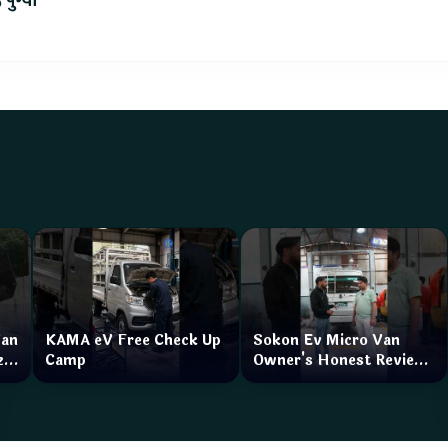
 पुग्यो
Van
KAMA eV Free Check Up
Sokon Ev Micro Van
zar
Camp
Owner's Honest Review
How is the service?