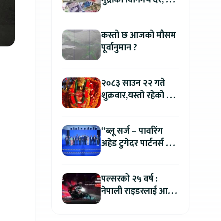
मुद्राको विनिमय दर, कुन
मुद्रा कतिमा हुँदैछ बिक्री
?
कस्तो छ आजको मौसम
पूर्वानुमान ?
२०८३ साउन २२ गते
शुक्रवार,यस्तो रहेको छ
तपाईको आजको
राशिफल
“ब्लू सर्ज – पावरिंग
अहेड टुगेदर पार्टनर्स मीट
२०२६” सम्पन्न, नेपालमा
इलेक्ट्रिक बाइक ल्याउने
पल्सरको २५ वर्ष :
यामाहाको घोषणा
नेपाली राइडरलाई आफ्नै
कथा सुनाएर
मोटरसाइकल जित्ने