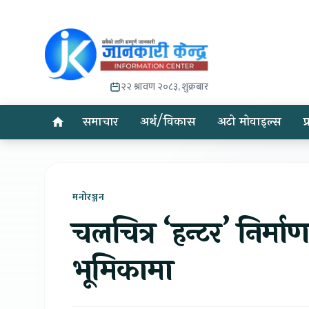
२२ श्रावण २०८३, शुक्रबार
समाचार
अर्थ/विकास
अटो मोवाइल्स
प
मनोरञ्जन
चलचित्र ‘हन्टर’ निर्
भूमिकामा