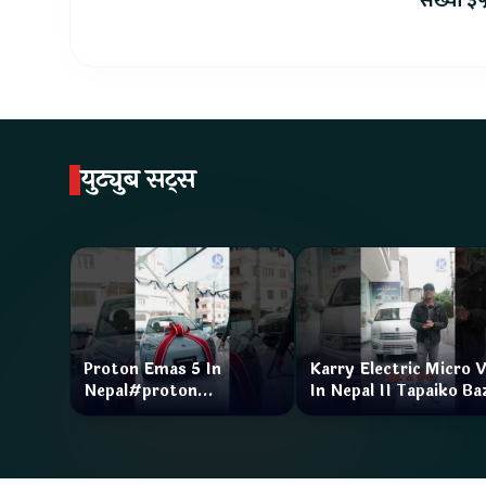
संख्या ३५
युट्युब सट्स
Proton Emas 5 In
Karry Electric Micro 
Nepal#proton
In Nepal II Tapaiko Ba
#protonemas5#protonnepal#evcarnepal
II Jankari Kendra
@ProtonNepal