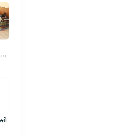
रु,
िमा
स्तो