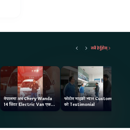
सबै हेर्नुहोस्
नेपालमा अब Chery Wanda
फोटोन माइक्रो भ्यान Customer
ने
14 सिटर Electric Van एक
को Testimonial
Wa
Charge मा दिन्छ 300KM
भ्य
Range