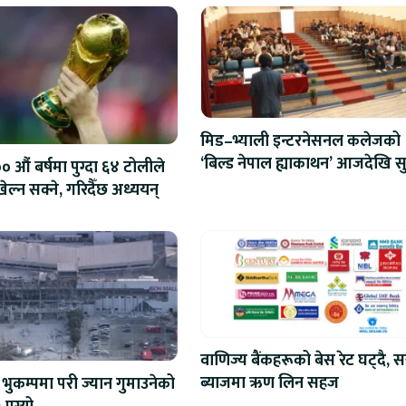
मिड–भ्याली इन्टरनेसनल कलेजको
‘बिल्ड नेपाल ह्याकाथन’ आजदेखि सु
 औं बर्षमा पुग्दा ६४ टोलीले
एआईदेखि रोबोटिक्ससम्मका प्रविध
ेल्न सक्ने, गरिदैँछ अध्ययन्
प्रतिस्पर्धा
वाणिज्य बैंकहरूको बेस रेट घट्दै, स
ब्याजमा ऋण लिन सहज
भुकम्पमा परी ज्यान गुमाउनेको