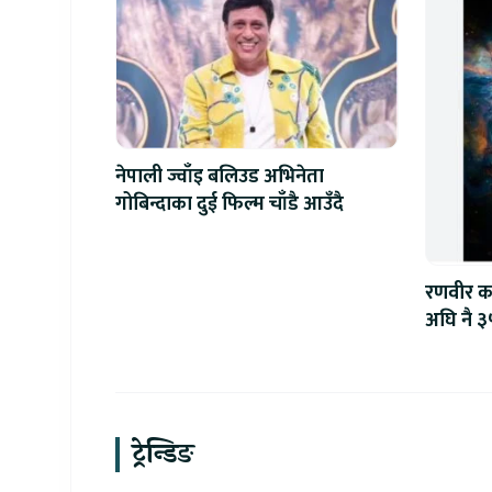
नेपाली ज्वाँइ बलिउड अभिनेता
गोबिन्दाका दुई फिल्म चाँडै आउँदै
रणवीर क
अघि नै ३
ट्रेन्डिङ