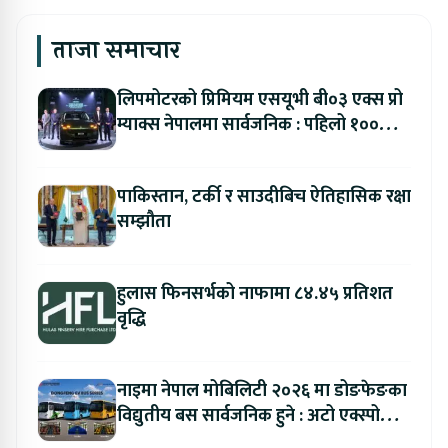
ताजा समाचार
लिपमोटरको प्रिमियम एसयूभी बी०३ एक्स प्रो
म्याक्स नेपालमा सार्वजनिक : पहिलो १००
ग्राहकलाई रु. ४४.९९ लाखको विशेष अफर
पाकिस्तान, टर्की र साउदीबिच ऐतिहासिक रक्षा
सम्झौता
हुलास फिनसर्भको नाफामा ८४.४५ प्रतिशत
वृद्धि
नाइमा नेपाल मोबिलिटी २०२६ मा डोङफेङका
विद्युतीय बस सार्वजनिक हुने : अटो एक्स्पोमा
बुकिङ गर्दा विशेष छुट