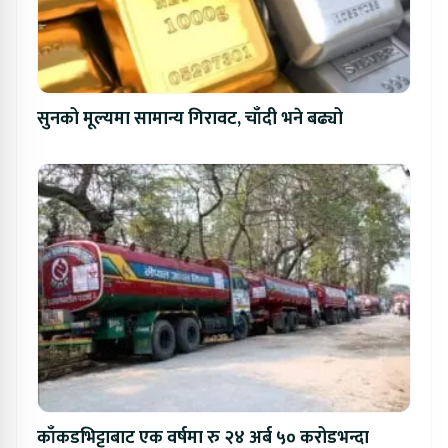
सुनको मूल्यमा सामान्य गिरावट, चाँदी भने बढ्यो
काँकडभिट्टाबाट एक वर्षमा रु २४ अर्ब ५० करोडभन्दा