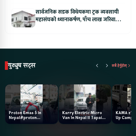
सार्वजनिक सडक विधेयकमा ट्रक व्यवसायी
महासंघको ध्यानाकर्षण, पाँच लाख जरिवाना
संशोधन गर्न माग
युट्युब सट्स
सबै हेर्नुहोस्
Proton Emas 5 In
Karry Electric Micro
KAMA eV F
Nepal#proton
Van In Nepal II Tapaiko
Up Camp
#protonemas5#protonnepal#evcarnepal
Bazar II Jankari
@ProtonNepal
Kendra