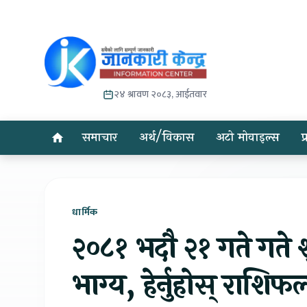
२४ श्रावण २०८३, आईतवार
समाचार
अर्थ/विकास
अटो मोवाइल्स
प
धार्मिक
२०८१ भदौ २१ गते गते श
भाग्य, हेर्नुहोस् राशिफ