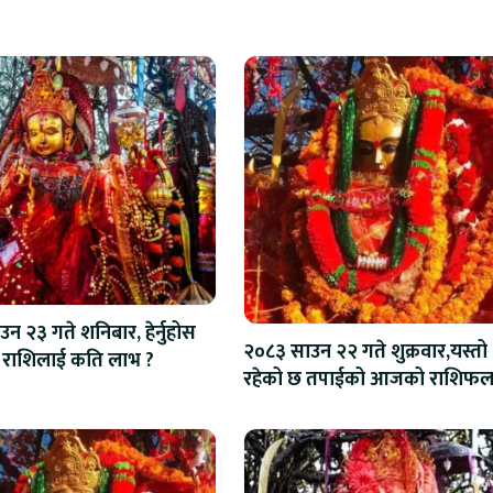
न २३ गते शनिबार, हेर्नुहोस
२०८३ साउन २२ गते शुक्रवार,यस्तो
राशिलाई कति लाभ ?
रहेको छ तपाईको आजको राशिफ