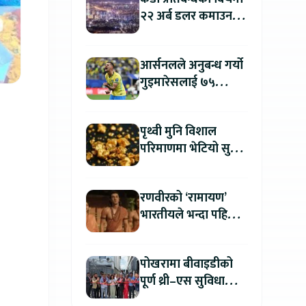
२२ अर्ब डलर कमाउन
उत्तर कोरिया सफल
आर्सनलले अनुबन्ध गर्यो
गुइमारेसलाई ७५
मिलियन डलरमा
पृथ्वी मुनि विशाल
परिमाणमा भेटियो सुन,
सतहमा फैलाए ५० सेमी
बाक्लो तह
रणवीरको ‘रामायण’
भारतीयले भन्दा पहिला
अन्तर्राष्ट्रिय दर्शकले हेर्न
पाउने
पोखरामा बीवाइडीको
पूर्ण थ्री–एस सुविधा
सञ्चालनमा, आधिकारिक