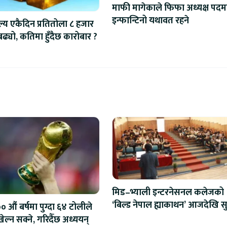
माफी मागेकाले फिफा अध्यक्ष पदम
इन्फान्टिनो यथावत रहने
ल्य एकैदिन प्रतितोला ८ हजार
 बढ्यो, कतिमा हुँदैछ कारोबार ?
मिड–भ्याली इन्टरनेसनल कलेजको
‘बिल्ड नेपाल ह्याकाथन’ आजदेखि सु
 औं बर्षमा पुग्दा ६४ टोलीले
एआईदेखि रोबोटिक्ससम्मका प्रविध
ेल्न सक्ने, गरिदैँछ अध्ययन्