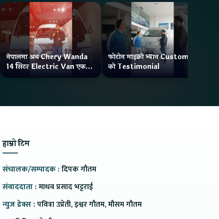
नेपालमा अब Chery Wanda
फोटोन माइक्रो भ्यान Customer
ने
14 सिटर Electric Van एक
को Testimonial
Wa
Charge मा दिन्छ 300KM
भ्य
Range
हाम्रो टिम
संचालक/सम्पादक :
दिपक गौतम
संवाददाता :
माधव प्रसाद भट्टराई
न्युज डेक्स :
पवित्रा उप्रेती, इश्वर गौतम, मौसम गौतम