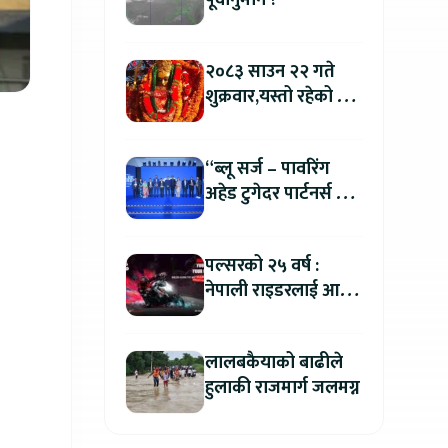
पूर्वानुमान ?
२०८३ साउन २२ गते
शुक्रवार,यस्तो रहेको छ
तपाईको आजको
राशिफल
“ब्लू सर्ज – पावरिंग
अहेड टुगेदर पार्टनर्स मीट
२०२६” सम्पन्न, नेपालमा
इलेक्ट्रिक बाइक ल्याउने
पल्सरको २५ वर्ष :
यामाहाको घोषणा
नेपाली राइडरलाई आफ्नै
कथा सुनाएर
मोटरसाइकल जित्ने
लालबकैयाको बाढीले
सुनौलो अवसर
हुलाकी राजमार्ग जलमग्न