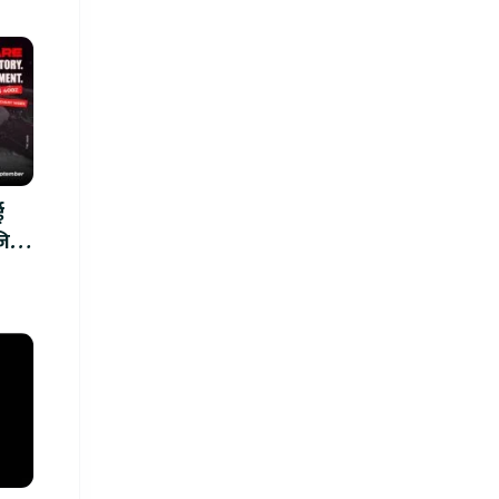
ई
्ने