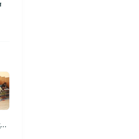
ा
रु,
िमा