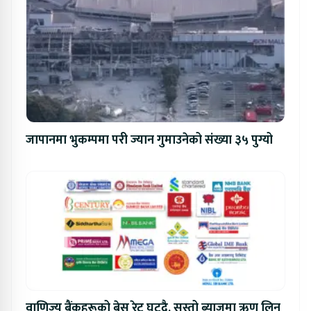
जापानमा भुकम्पमा परी ज्यान गुमाउनेको संख्या ३५ पुग्यो
वाणिज्य बैंकहरूको बेस रेट घट्दै, सस्तो ब्याजमा ऋण लिन