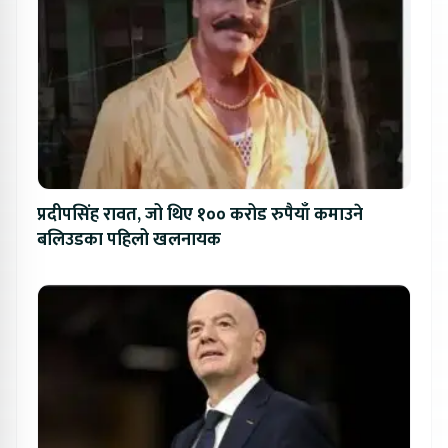
प्रदीपसिंह रावत, जो थिए १०० करोड रुपैयाँ कमाउने
बलिउडका पहिलो खलनायक