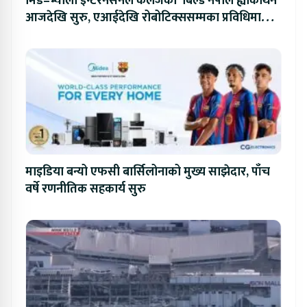
मिड–भ्याली इन्टरनेसनल कलेजको ‘बिल्ड नेपाल ह्याकाथन’
आजदेखि सुरु, एआईदेखि रोबोटिक्ससम्मका प्रविधिमा
प्रतिस्पर्धा
माइडिया बन्यो एफसी बार्सिलोनाको मुख्य साझेदार, पाँच
वर्षे रणनीतिक सहकार्य सुरु