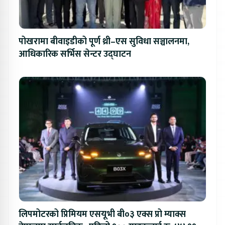
पोखरामा बीवाइडीको पूर्ण थ्री–एस सुविधा सञ्चालनमा,
आधिकारिक सर्भिस सेन्टर उद्घाटन
लिपमोटरको प्रिमियम एसयूभी बी०३ एक्स प्रो म्याक्स