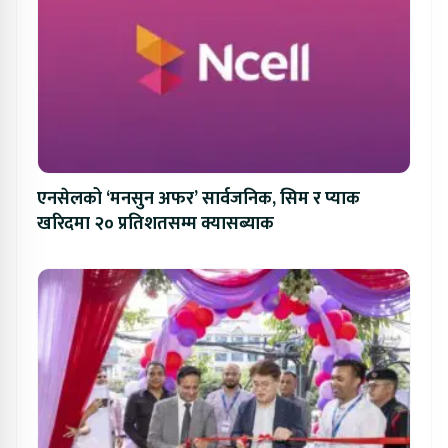
एनसेलको ‘मनसुन अफर’ सार्वजनिक, सिम र प्याक
खरिदमा २० प्रतिशतसम्म क्यासब्याक