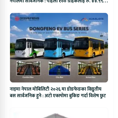
नेपालमा सार्वजनिक : पहिलो १०० ग्राहकलाई रु. ४४.९९
लाखको विशेष अफर
नाइमा नेपाल मोबिलिटी २०२६ मा डोङफेङका विद्युतीय
बस सार्वजनिक हुने : अटो एक्स्पोमा बुकिङ गर्दा विशेष छुट