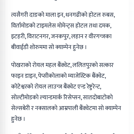
त्यसैगरी दाङकाे माला इन, धनगढीकाे होटल रुबस,
विर्तामोडकाे टाइमलेस मोमेन्ट्स होटल तथा दमक,
इटहरी, विराटनगर, जनकपुर, लहान र वीरगन्जका
बीवाईडी शोरुममा साे क्याम्पेन हुनेछ ।
पोखराकाे रोयल महल बैंक्वेट, ललितपुरकाे सत्कार
फाइन डाइन, पेप्सीकोलाकाे म्याजेस्टिक बैंक्वेट,
कोटेश्वरकाे रोयल लाउन्ज बैंक्वेट एन्ड रेष्टुरेन्ट,
सोल्टीमोडकाे ल्यान्डमार्क रिसेप्सन, सातदोबाटोकाे
सेल्सबेरी र नक्सालकाे आम्रपाली बैंक्वेटमा साे क्याम्पेन
हुनेछ ।