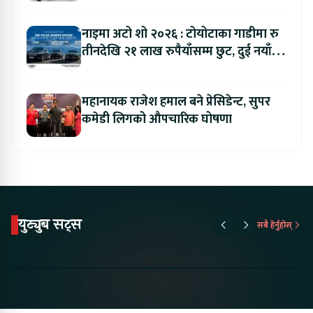
नाइमा अटो शो २०२६ : टोयोटाका गाडीमा रु
तीनदेखि २१ लाख रुपैयाँसम्म छुट, दुई नयाँ
मोडल सार्वजनिक हुँदै
महानायक राजेश हमाल बने प्रेसिडेन्ट, सुपर
कमेडी लिगको औपचारिक घोषणा
युट्युब सट्स
सबै हेर्नुहोस्
Something New is
Proton Emas 5 In
Karry Elec
Coming to Nepal this
Nepal#proton
Van In Nep
NAIMA Mobility Expo
#protonemas5#protonnepal#evcarn
Bazar II J
2026 !Chery Q is
@ProtonNepal
Kendra
coming to Nepal