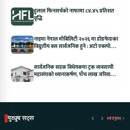
हुलास फिनसर्भको नाफामा ८४.४५ प्रतिशत
वृद्धि
नाइमा नेपाल मोबिलिटी २०२६ मा डोङफेङका
विद्युतीय बस सार्वजनिक हुने : अटो एक्स्पोमा
बुकिङ गर्दा विशेष छुट
सार्वजनिक सडक विधेयकमा ट्रक व्यवसायी
महासंघको ध्यानाकर्षण, पाँच लाख जरिवाना
संशोधन गर्न माग
युट्युब सट्स
सबै हेर्नुहोस्