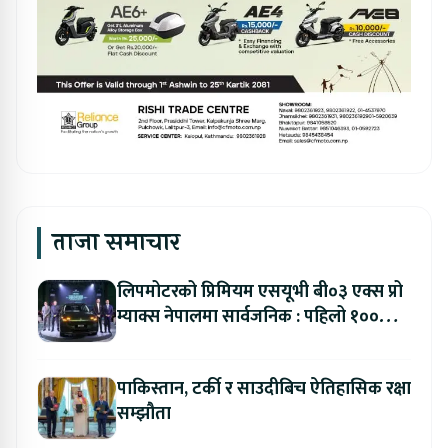
ताजा समाचार
लिपमोटरको प्रिमियम एसयूभी बी०३ एक्स प्रो
म्याक्स नेपालमा सार्वजनिक : पहिलो १००
ग्राहकलाई रु. ४४.९९ लाखको विशेष अफर
पाकिस्तान, टर्की र साउदीबिच ऐतिहासिक रक्षा
सम्झौता