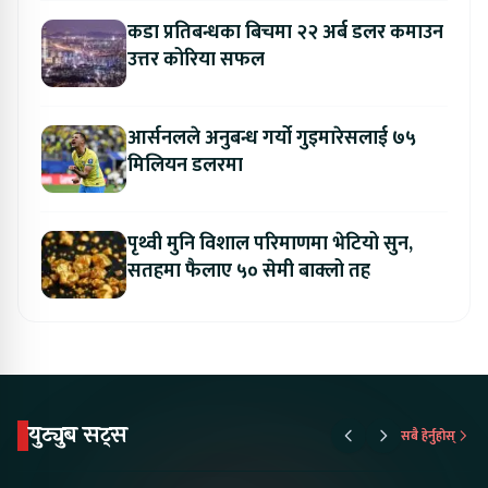
कडा प्रतिबन्धका बिचमा २२ अर्ब डलर कमाउन
उत्तर कोरिया सफल
आर्सनलले अनुबन्ध गर्यो गुइमारेसलाई ७५
मिलियन डलरमा
पृथ्वी मुनि विशाल परिमाणमा भेटियो सुन,
सतहमा फैलाए ५० सेमी बाक्लो तह
युट्युब सट्स
सबै हेर्नुहोस्
Proton Emas 5 In
Karry Electric Micro
KAMA eV F
Nepal#proton
Van In Nepal II Tapaiko
Up Camp