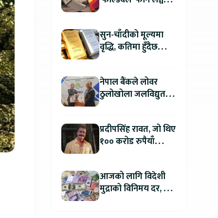
‘फोल्डवेल’ फोन लञ्च
गर्दै, हुनेछ अहिलेसम्मकै
महंगो आइफोन
सुन-चाँदीको मूल्यमा
वृद्धि, कतिमा हुँदैछ
कारोबार ?
नेपाल बैंकले लोवर
ठुलोखोला जलविद्युत
आयोजनाका लागि कर्जा
लगानी गर्ने
प्रदीपसिंह रावत, जो थिए
१०० करोड रुपैयाँ
कमाउने बलिउडका
पहिलो खलनायक
आजको लागि विदेशी
मुद्राको विनिमय दर, कुन
मुद्रा कतिमा हुँदैछ बिक्री
?