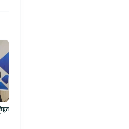
द्युत
े