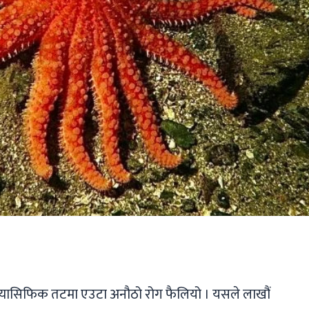
ger
ads
are
 प्यासिफिक तटमा एउटा अनौठो रोग फैलियो । यसले लाखौं