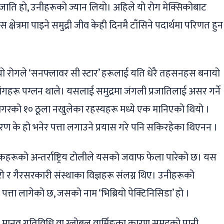
्रजाति हाे, उनीहरूको ज्यान लियो। अहिले यो रोग मेक्सिकोबाट
त्रमा पाइने समुद्री जीव केही दिनमै टाँसिने पदार्थमा परिणत हुन
यो रोगले ‘सनफ्लावर सी स्टार’ हरूलाई यति धेरै तहसनहस बनायो
गहरू पग्लन थाले। यसलाई समुद्रमा जंगली प्रजातिलाई असर गर्ने
सागरको १० ठूला नखुलेका रहस्यहरू मध्ये एक मानिएको थियो ।
रण के हो भनेर पत्ता लगाउने प्रयास गरे पनि सकिरहेका थिएनन ।
निकहरूको अन्तर्राष्ट्रिय टोलीले यसको जवाफ फेला पारेको छ। यस
री र गैरसरकारी संस्थाका विज्ञहरू संलग्न थिए। उनीहरूको
को पत्ता लागेको छ, जसको नाम ‘भिब्रियो पेक्टिनिसिडा’ हो ।
उँछ। मानव गतिविधि वा ग्लोबल वार्मिङका कारण समुद्रको पानी