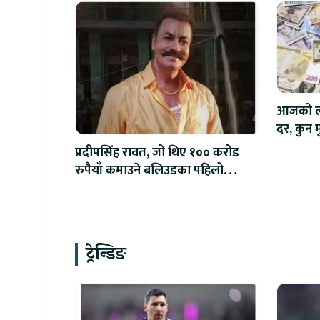
आजको लाग
दर, कुन मु
प्रदीपसिंह रावत, जो थिए १०० करोड
रुपैयाँ कमाउने बलिउडका पहिलो
खलनायक
ट्रेन्डिङ