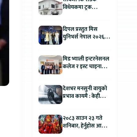
विधेयकमा ट्रक
व्यवसायी महासंघको
ध्यानाकर्षण, पाँच लाख
दिपल प्रस्तुत मिस
जरिवाना संशोधन गर्न
युनिभर्स नेपाल २०२६
माग
को काठमाडौंमा ग्रान्ड
अडिसन सम्पन्न
मिड भ्याली इन्टरनेसनल
कलेज र इस्ट चाइना
युनिभर्सिटी अफ
टेक्नोलोजीबिच शैक्षिक
देशभर मनसुनी वायुको
सहकार्य विस्तार
प्रभाव कायमै : केही
स्थानमा भारी वर्षाको
सम्भावना
२०८३ साउन २३ गते
शनिबार, हेर्नुहोस आज
कुन राशिलाई कति लाभ