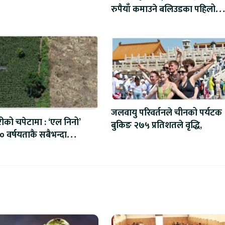
रुपैयाँ कमाउने बलिउडका पहिलो
खलनायक
जलवायु परिवर्तनले चीनको पर्यटक
रीको चपेटामा : ‘एल निनो’
बुकिङ २७५ प्रतिशतले वृद्धि,
 वर्षयताकै सबैभन्दा
 हुने