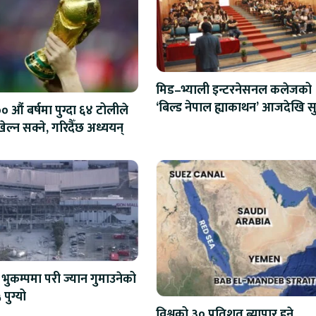
मिड–भ्याली इन्टरनेसनल कलेजको
‘बिल्ड नेपाल ह्याकाथन’ आजदेखि सु
 औं बर्षमा पुग्दा ६४ टोलीले
एआईदेखि रोबोटिक्ससम्मका प्रविध
ेल्न सक्ने, गरिदैँछ अध्ययन्
प्रतिस्पर्धा
भुकम्पमा परी ज्यान गुमाउनेको
 पुग्यो
विश्वको ३० प्रतिशत ब्यापार हुने