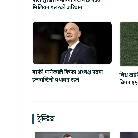
बाल सुरक्षा विवादमा मेटालाई ५६७
मिलियन डलरको जरिवाना
माफी मागेकाले फिफा अध्यक्ष पदमा
विश्व खडे
इन्फान्टिनो यथावत रहने
विगत १५०
शक्तिशाली
ट्रेन्डिङ