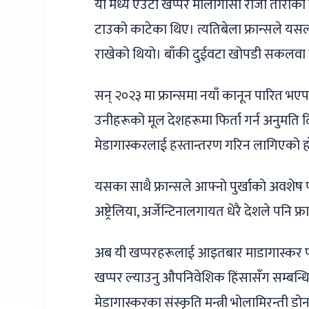
यी मध्ये एउटा खप्पर मालागासी राजा तोराको 
टाउको काटेका थिए। त्यतिबेला फ्रान्सले यसला
राखेको थियो। बाँकी दुईवटा खोपडी सकलवा
सन् २०२३ मा फ्रान्समा नयाँ कानून पारित 
उनीहरूको मूल देशहरूमा फिर्ता गर्न अनुमति
मेडागास्करलाई हस्तान्तरण गरिन लागिएको ह
यसका साथै फ्रान्सले आफ्नो पुर्खाको अवशेष
अष्ट्रेलिया, अर्जेन्टिनालगायत धेरै देशले पनि
अब यी खप्परहरूलाई आइतबार माडागास्कर फर्काइ
खप्पर ल्याउनु औपनिवेशिक हिंसासँग सम्बन्ध
मेडागास्करका संस्कृति मन्त्री भोलामिरन्ती ड