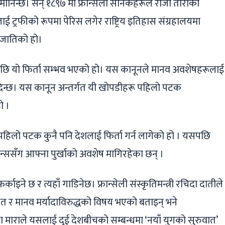
मानिन्छ। सन् १८९७ मा फ्रान्सेली सैनिकहरूले राजा तोराको
ई ट्रफीको रूपमा पेरिस लगेर राष्ट्रिय इतिहास संग्रहालयमा
 जातिको हो।
भएपछि यो फिर्ता सम्भव भएको हो। यस कानूनले मानव अवशेषहरूलाई
 दिन्छ। यस कानून अन्तर्गत यी खोपडीहरू पहिलो पटक
ो ।
 पहिलो पटक कुनै पनि देशलाई फिर्ता गर्न लागेको हो । यसपछि
 फ्रान्ससँग आफ्ना पुर्खाको अवशेष मागिरहेका छन् ।
ने छ र त्यहाँ गाडिनेछ। फ्रान्सेली संस्कृतिमन्त्री रचिदा दातीले
ित र मानव मर्यादाविरुद्धको विषय भएको बताइन् भने
ोना माराले यसलाई दुई देशबीचको सम्बन्धमा ‘नयाँ युगको सुरुवात’