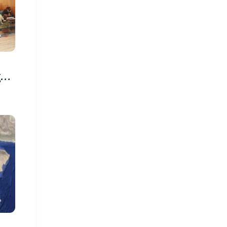
रु,
िमा