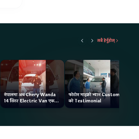
सबै हेर्नुहोस्
नेपालमा अब Chery Wanda
फोटोन माइक्रो भ्यान Customer
ने
14 सिटर Electric Van एक
को Testimonial
Wa
Charge मा दिन्छ 300KM
भ्य
Range