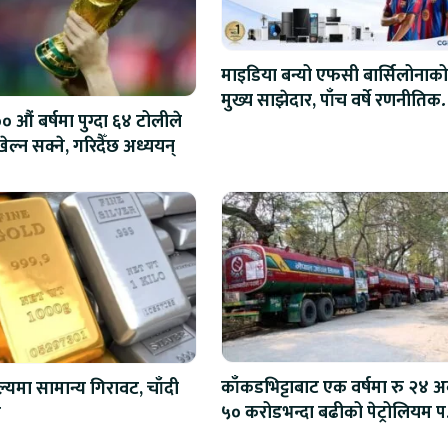
माइडिया बन्यो एफसी बार्सिलोनाको
मुख्य साझेदार, पाँच वर्षे रणनीतिक
 औं बर्षमा पुग्दा ६४ टोलीले
सहकार्य सुरु
ेल्न सक्ने, गरिदैँछ अध्ययन्
काँकडभिट्टाबाट एक वर्षमा रु २४ अर
ल्यमा सामान्य गिरावट, चाँदी
५० करोडभन्दा बढीको पेट्रोलियम पद
ो
आयात