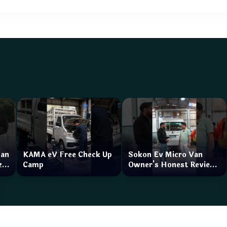
Van
KAMA eV Free Check Up
Sokon Ev Micro Van
zar
Camp
Owner's Honest Review
How is the service?