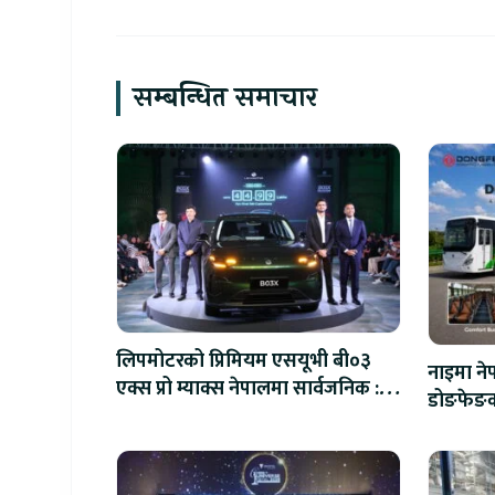
सम्बन्धित समाचार
लिपमोटरको प्रिमियम एसयूभी बी०३
नाइमा ने
एक्स प्रो म्याक्स नेपालमा सार्वजनिक :
डोङफेङका
पहिलो १०० ग्राहकलाई रु. ४४.९९
: अटो एक्
लाखको विशेष अफर