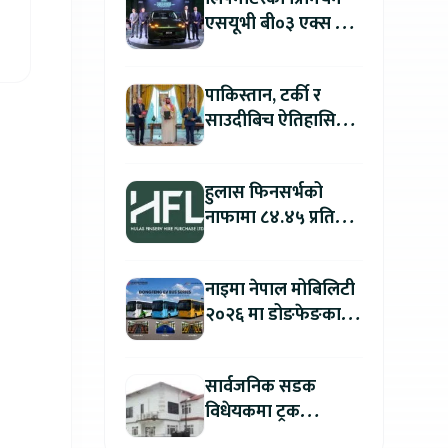
एसयूभी बी०३ एक्स प्रो
म्याक्स नेपालमा
सार्वजनिक : पहिलो १००
पाकिस्तान, टर्की र
ग्राहकलाई रु. ४४.९९
साउदीबिच ऐतिहासिक
लाखको विशेष अफर
रक्षा सम्झौता
हुलास फिनसर्भको
नाफामा ८४.४५ प्रतिशत
वृद्धि
नाइमा नेपाल मोबिलिटी
२०२६ मा डोङफेङका
विद्युतीय बस सार्वजनिक
हुने : अटो एक्स्पोमा
सार्वजनिक सडक
बुकिङ गर्दा विशेष छुट
विधेयकमा ट्रक
व्यवसायी महासंघको