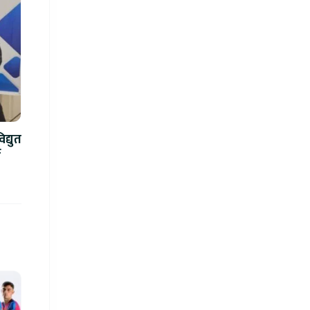
द्युत
े