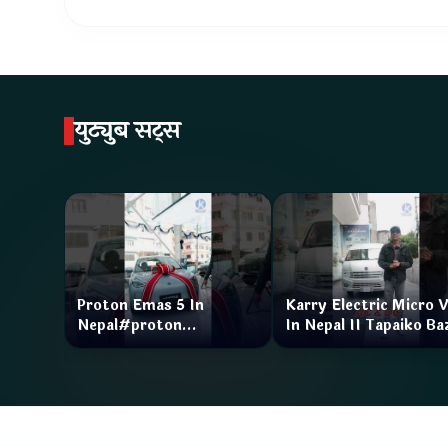
युट्युब सट्स
Proton Emas 5 In
Karry Electric Micro 
Nepal#proton
In Nepal II Tapaiko Ba
#protonemas5#protonnepal#evcarnepal
II Jankari Kendra
@ProtonNepal