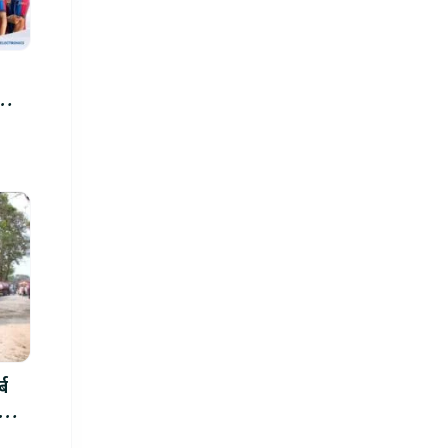
्ब
ार्थ