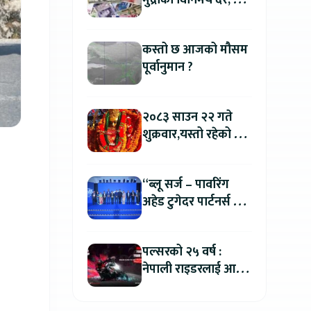
मुद्राको विनिमय दर, कुन
मुद्रा कतिमा हुँदैछ बिक्री
?
कस्तो छ आजको मौसम
पूर्वानुमान ?
२०८३ साउन २२ गते
शुक्रवार,यस्तो रहेको छ
तपाईको आजको
राशिफल
“ब्लू सर्ज – पावरिंग
अहेड टुगेदर पार्टनर्स मीट
२०२६” सम्पन्न, नेपालमा
इलेक्ट्रिक बाइक ल्याउने
पल्सरको २५ वर्ष :
यामाहाको घोषणा
नेपाली राइडरलाई आफ्नै
कथा सुनाएर
मोटरसाइकल जित्ने