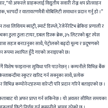
ार, “यो अफरले ग्राहकलाई विद्युतीय सवारी रोज्न थप प्रोत्साहन
िक, भरपर्दो र वातावरणमैत्री मोबिलिटी समाधान प्रदान गर्नु हो ।”
 लिथियम ब्याट्री, स्मार्ट डिस्प्ले, रेजेनेरेटिभ ब्रेकिङ प्रणाली र
ा ठुला ठुला टायर, डबल डिस्क ब्रेक, ३५ लिटरको बुट स्पेस
ा सहज बनाउनुका साथै, पेट्रोलको बढ्दो मूल्य र प्रदूषणको
का रूपमा स्थापित हुँदै गएको जनाइएको छ।
ै विशेष फाइनान्स सुविधा पनि पाउनेछन् । कम्पनीले विभिन्न बैंक
्ताबन्दीमा स्कुटर खरिद गर्न सक्नुका साथै, प्रत्येक
विभिन्न कम्पोनेन्टहरुमा वारेन्टी पनि प्रदान गरिने बताइएको छ ।
रेताबाट यो अफर प्राप्त गर्न सकिनेछ । यो अवसर सीमित समयका
कहरूलाई छिटो निर्णय गर्न कम्पनीले आग्रह गरेको छ ।