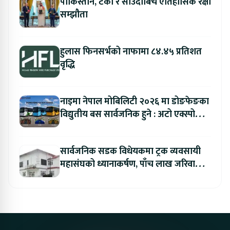
पाकिस्तान, टर्की र साउदीबिच ऐतिहासिक रक्षा
सम्झौता
हुलास फिनसर्भको नाफामा ८४.४५ प्रतिशत
वृद्धि
नाइमा नेपाल मोबिलिटी २०२६ मा डोङफेङका
विद्युतीय बस सार्वजनिक हुने : अटो एक्स्पोमा
बुकिङ गर्दा विशेष छुट
सार्वजनिक सडक विधेयकमा ट्रक व्यवसायी
महासंघको ध्यानाकर्षण, पाँच लाख जरिवाना
संशोधन गर्न माग