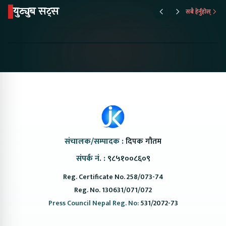
युट्युब सट्स
सबै हेर्नुहोस्
Proton Emas 5 In
Karry Electric Micro
KAMA eV F
Nepal#proton
Van In Nepal II Tapaiko
Up Camp
#protonemas5#protonnepal#evcarnepal
Bazar II Jankari
@ProtonNepal
Kendra
संचालक/सम्पादक :
दिपक गौतम
संपर्क नं. :
९८५१००८६०९
Reg. Certificate No. 258/073-74
Reg. No. 130631/071/072
Press Council Nepal Reg. No:
531/2072-73