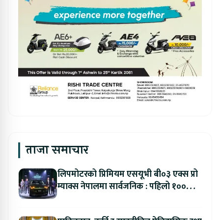
ताजा समाचार
लिपमोटरको प्रिमियम एसयूभी बी०३ एक्स प्रो
म्याक्स नेपालमा सार्वजनिक : पहिलो १००
ग्राहकलाई रु. ४४.९९ लाखको विशेष अफर