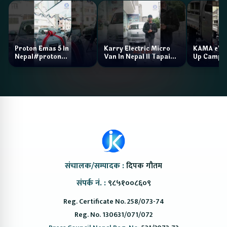
Proton Emas 5 In
Karry Electric Micro
KAMA eV F
Nepal#proton
Van In Nepal II Tapaiko
Up Camp
#protonemas5#protonnepal#evcarnepal
Bazar II Jankari
@ProtonNepal
Kendra
संचालक/सम्पादक :
दिपक गौतम
संपर्क नं. :
९८५१००८६०९
Reg. Certificate No. 258/073-74
Reg. No. 130631/071/072