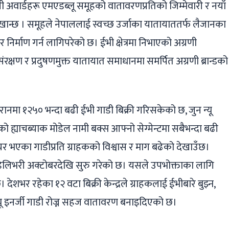
यी अवार्डहरू एमएडब्लू समूहको वातावरणप्रतिको जिम्मेवारी र नयाँ
ग मेल खान्छ । समूहले नेपाललाई स्वच्छ उर्जाका यातायाततर्फ लैजानका
 निर्माण गर्न लागिपरेको छ। ईभी क्षेत्रमा निभाएको अग्रणी
रक्षण र प्रदुषणमुक्त यातायात समाधानमा समर्पित अग्रणी ब्रान्डको
ौरानमा १२५० भन्दा बढी ईभी गाडी बिक्री गरिसकेको छ, जुन न्यू
को ह्याचब्याक मोडेल नामी बक्स आफ्नो सेग्मेन्टमा सबैभन्दा बढी
चर भएका गाडीप्रति ग्राहकको विश्वास र माग बढेको देखाउँछ।
 डेलिभरी अक्टोबरदेखि सुरु गरेको छ। यसले उपभोक्ताका लागि
भर रहेका १२ वटा बिक्री केन्द्रले ग्राहकलाई ईभीबारे बुझ्न,
्यू इनर्जी गाडी रोज्न सहज वातावरण बनाइदिएको छ।