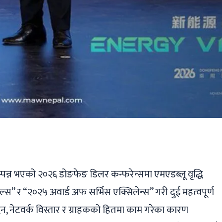
ger
ads
are
म्पन्न भएको २०२६ डोङफेङ डिलर कन्फरेन्समा एमएडब्लू वृद्धि
ल्स” र “२०२५ अवार्ड अफ सर्भिस एक्सिलेन्स” गरी दुई महत्वपूर्ण
्द्धन, नेटवर्क विस्तार र ग्राहकको हितमा काम गरेका कारण