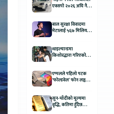
एक्सपो २०२६ अघि नै
काठमाडौंमा देखियो चेरी
क्यु
बाल सुरक्षा विवादमा
मेटालाई ५६७ मिलियन
डलरको जरिवाना
थाइल्यान्डमा
किशोरद्धारा गरिएको
अन्धाधुन्ध गोली प्रहारमा
७ जनाको मृत्यु
एप्पलले पहिलो पटक
‘फोल्डवेल’ फोन लञ्च
गर्दै, हुनेछ अहिलेसम्मकै
महंगो आइफोन
सुन-चाँदीको मूल्यमा
वृद्धि, कतिमा हुँदैछ
कारोबार ?