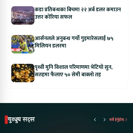
कडा प्रतिबन्धका बिचमा २२ अर्ब डलर कमाउन
उत्तर कोरिया सफल
आर्सनलले अनुबन्ध गर्यो गुइमारेसलाई ७५
मिलियन डलरमा
पृथ्वी मुनि विशाल परिमाणमा भेटियो सुन,
सतहमा फैलाए ५० सेमी बाक्लो तह
युट्युब सट्स
सबै हेर्नुहोस्
Proton Emas 5 In
Karry Electric Micro
KAMA eV F
Nepal#proton
Van In Nepal II Tapaiko
Up Camp