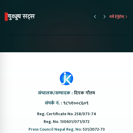
युट्युब सट्स
सबै हेर्नुहोस्
Something New is
Proton Emas 5 In
Karry Elec
Coming to Nepal this
Nepal#proton
Van In Nep
NAIMA Mobility Expo
#protonemas5#protonnepal#evcarn
Bazar II J
2026 !Chery Q is
@ProtonNepal
Kendra
coming to Nepal
संचालक/सम्पादक :
दिपक गौतम
संपर्क नं. :
९८५१००८६०९
Reg. Certificate No. 258/073-74
Reg. No. 130631/071/072
Press Council Nepal Reg. No:
531/2072-73