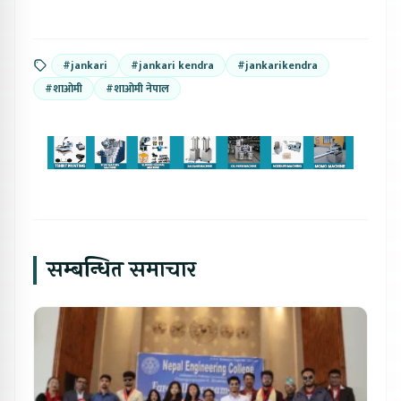
#jankari
#jankari kendra
#jankarikendra
#शाओमी
#शाओमी नेपाल
सम्बन्धित समाचार