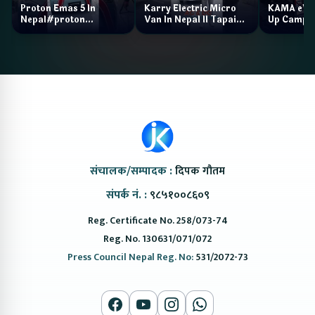
Proton Emas 5 In
Karry Electric Micro
KAMA eV F
Nepal#proton
Van In Nepal II Tapaiko
Up Camp
#protonemas5#protonnepal#evcarnepal
Bazar II Jankari
@ProtonNepal
Kendra
संचालक/सम्पादक :
दिपक गौतम
संपर्क नं. :
९८५१००८६०९
Reg. Certificate No. 258/073-74
Reg. No. 130631/071/072
Press Council Nepal Reg. No:
531/2072-73