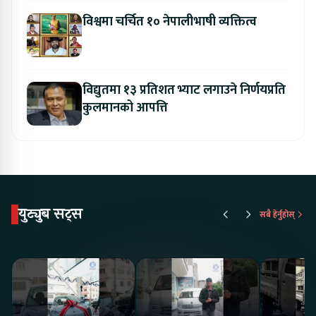
विश्वमा चर्चित १० नेपालीभाषी व्यक्तित्व
विद्युतमा १३ प्रतिशत भ्याट लगाउने निर्णयप्रति
कुलमानको आपत्ति
युट्युब सट्स
सबै हेर्नुहोस्